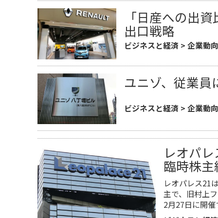
「日産への出資
出口戦略
ビジネスと経済
>
企業動
ユニゾ、従業員
ビジネスと経済
>
企業動
レオパレ
臨時株主
​レオパレス21
主で、旧村上フ
2月27日に開