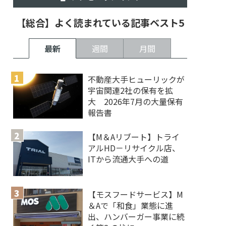
【総合】よく読まれている記事ベスト5
最新
週間
月間
不動産大手ヒューリックが
宇宙関連2社の保有を拡
大 2026年7月の大量保有
報告書
【M＆Aリブート】トライ
アルHD－リサイクル店、
ITから流通大手への道
【モスフードサービス】M
＆Aで「和食」業態に進
出、ハンバーガー事業に続