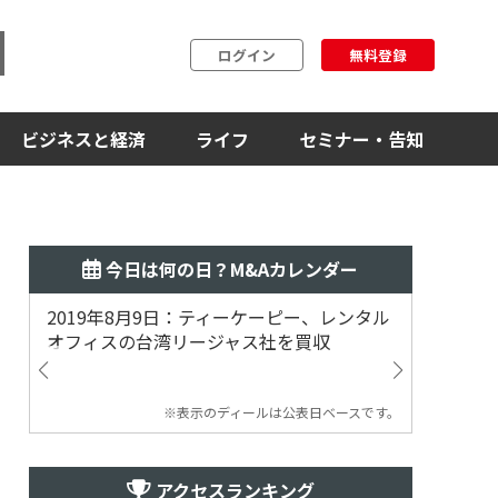
ログイン
無料登録
ビジネスと経済
ライフ
セミナー・告知
今日は何の日？M&Aカレンダー
2019年8月9日：ティーケーピー、レンタル
2019
オフィスの台湾リージャス社を買収
マジェ
※表示のディールは公表日ベースです。
アクセスランキング