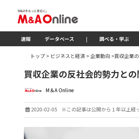
速報
データベース
|
調べる・学ぶ
トップ
>
ビジネスと経済
>
企業動向
>買収企業
買収企業の反社会的勢力との
M＆A Online
2020-02-05
※この記事は公開から１年以上経