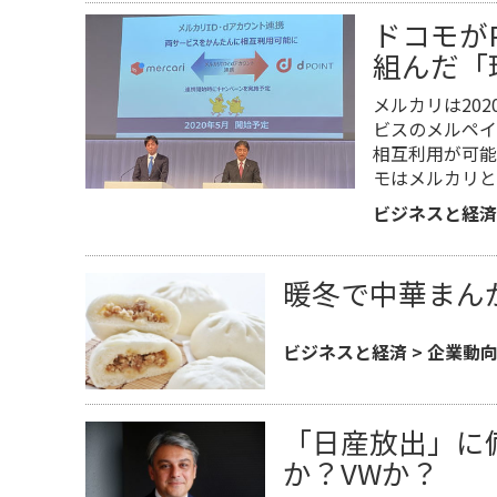
ドコモが
組んだ「
メルカリは20
ビスのメルペイ
相互利用が可能
モはメルカリと
ビジネスと経済
暖冬で中華まん
ビジネスと経済
>
企業動
「日産放出」に
か？VWか？