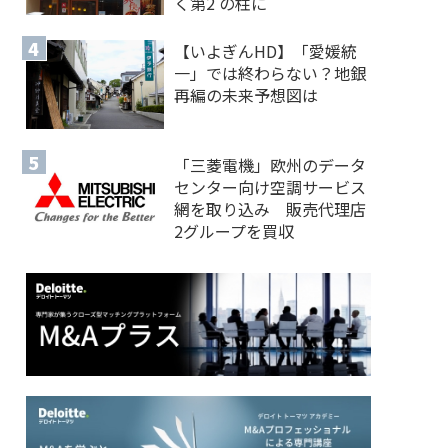
く第2 の柱に
【いよぎんHD】「愛媛統
一」では終わらない？地銀
再編の未来予想図は
「三菱電機」欧州のデータ
センター向け空調サービス
網を取り込み 販売代理店
2グループを買収