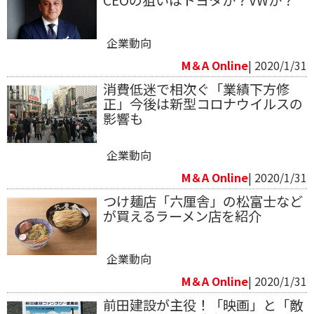
企業動向
M＆A Online
| 2020/1/31
消費低迷で相次ぐ「業績下方修
正」今後は新型コロナウイルスの
影響も
企業動向
M＆A Online
| 2020/1/31
つけ麺店「六厘舎」の松富士など
が買えるラーメン店を紹介
企業動向
M＆A Online
| 2020/1/31
前田建設が主役！「映画」と「敵