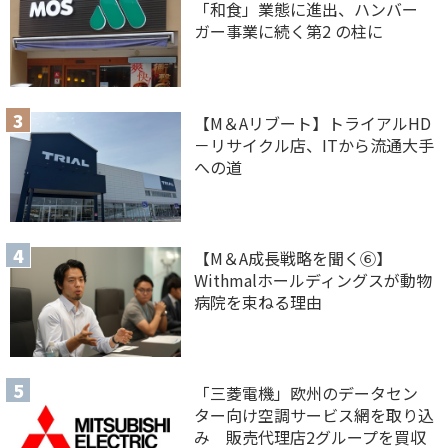
「和食」業態に進出、ハンバー
ガー事業に続く第2 の柱に
【M＆Aリブート】トライアルHD
－リサイクル店、ITから流通大手
への道
【M＆A 成長戦略を聞く⑥】
Withmalホールディングスが動物
病院を束ねる理由
「三菱電機」欧州のデータセン
ター向け空調サービス網を取り込
み 販売代理店2グループを買収