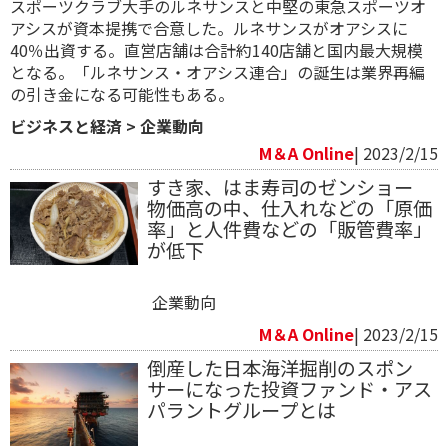
スポーツクラブ大手のルネサンスと中堅の東急スポーツオ
アシスが資本提携で合意した。ルネサンスがオアシスに
40％出資する。直営店舗は合計約140店舗と国内最大規模
となる。「ルネサンス・オアシス連合」の誕生は業界再編
の引き金になる可能性もある。
ビジネスと経済
>
企業動向
M＆A Online
| 2023/2/15
すき家、はま寿司のゼンショー
物価高の中、仕入れなどの「原価
率」と人件費などの「販管費率」
が低下
企業動向
M＆A Online
| 2023/2/15
倒産した日本海洋掘削のスポン
サーになった投資ファンド・アス
パラントグループとは