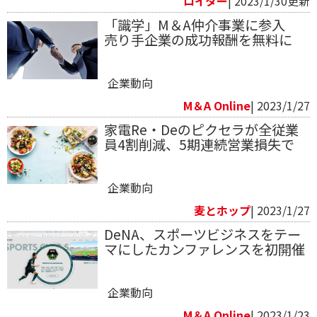
ロイター
| 2023/1/30更新
「識学」M＆A仲介事業に参入
売り手企業の成功報酬を無料に
企業動向
M＆A Online
| 2023/1/27
家電Re・Deのピクセラが全従業
員4割削減、5期連続営業損失で
企業動向
麦とホップ
| 2023/1/27
DeNA、スポーツビジネスをテー
マにしたカンファレンスを初開催
企業動向
M＆A Online
| 2023/1/23