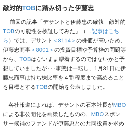
敵対的
TOB
に踏み切った伊藤忠
前回の記事「デサントと伊藤忠の確執 敵対的
TOB
の可能性を検証してみた」（→
記事はこち
ら
）では、デサント
＜8114＞
の株価が高いため、
伊藤忠商事
＜8001＞
の投資目標や予算枠の問題等
から、
TOB
はないまま膠着するのではないかと予
想していましたが･･･事態は一転し、1月31日に伊
藤忠商事は持ち株比率を４割程度まで高めること
を目標とする
TOB
の開始を公表しました。
各社報道によれば、デサントの石本社長が
MBO
による非公開化を画策したものの、
MBO
スポン
サー候補のファンドが伊藤忠との共同投資を求め