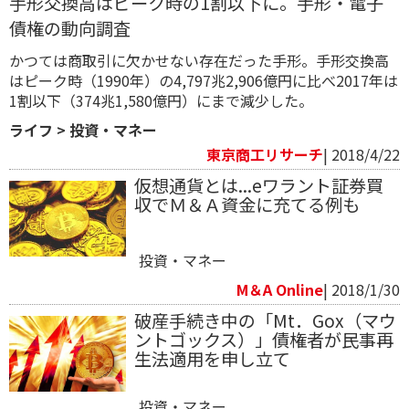
手形交換高はピーク時の1割以下に。手形・電子
債権の動向調査
かつては商取引に欠かせない存在だった手形。手形交換高
はピーク時（1990年）の4,797兆2,906億円に比べ2017年は
1割以下（374兆1,580億円）にまで減少した。
ライフ
>
投資・マネー
東京商工リサーチ
| 2018/4/22
仮想通貨とは...eワラント証券買
収でＭ＆Ａ資金に充てる例も
投資・マネー
M＆A Online
| 2018/1/30
破産手続き中の「Mt．Gox（マウ
ントゴックス）」債権者が民事再
生法適用を申し立て
投資・マネー