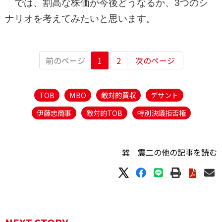
では、割高な株価が今後どうなるか、3つのシ
ナリオを考えてみたいと思います。
前のページ
1
2
次のページ
TOB
MBO
敵対的買収
デサント
伊藤忠商事
敵対的TOB
特別決議拒否権
巽 震二の他の記事を読む