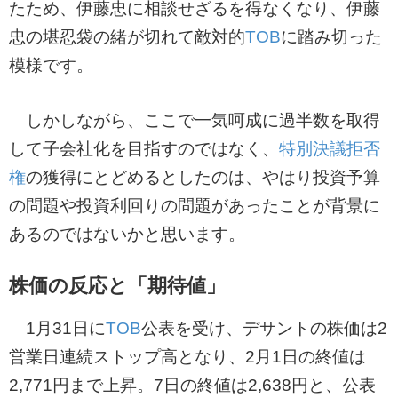
たため、伊藤忠に相談せざるを得なくなり、伊藤
忠の堪忍袋の緒が切れて敵対的
TOB
に踏み切った
模様です。
しかしながら、ここで一気呵成に過半数を取得
して子会社化を目指すのではなく、
特別決議
拒否
権
の獲得にとどめるとしたのは、やはり投資予算
の問題や投資利回りの問題があったことが背景に
あるのではないかと思います。
株価の反応と「期待値」
1月31日に
TOB
公表を受け、デサントの株価は2
営業日連続ストップ高となり、2月1日の終値は
2,771円まで上昇。7日の終値は2,638円と、公表