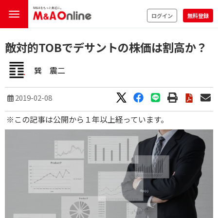
ログイン
無料登録
敵対的TOBでデサントの株価は割高か？
巽 震二
2019-02-08
※この記事は公開から１年以上経っています。