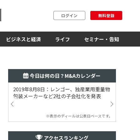
ログイン
無料登録
ビジネスと経済
ライフ
セミナー・告知
今日は何の日？M&Aカレンダー
2019年8月8日：レンゴー、独産業用重量物
2014
包装メーカーなど2社の子会社化を発表
提案
※表示のディールは公表日ベースです。
アクセスランキング