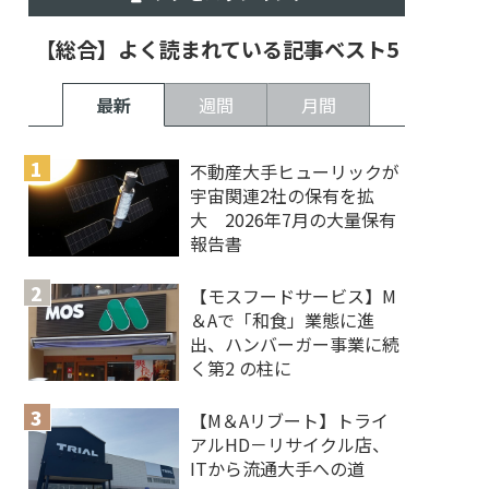
【総合】よく読まれている記事ベスト5
最新
週間
月間
不動産大手ヒューリックが
宇宙関連2社の保有を拡
大 2026年7月の大量保有
報告書
【モスフードサービス】M
＆Aで「和食」業態に進
出、ハンバーガー事業に続
く第2 の柱に
【M＆Aリブート】トライ
アルHD－リサイクル店、
ITから流通大手への道