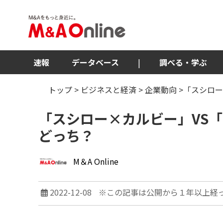
速報
データベース
|
調べる・学ぶ
トップ
>
ビジネスと経済
>
企業動向
>「スシロ
「スシロー×カルビー」VS
どっち？
M＆A Online
2022-12-08
※この記事は公開から１年以上経