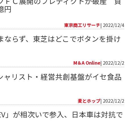
クＦＣ展開のプレディクトが破産 負
億円
向
東京商工リサーチ
| 2022/12/4
まならず、東芝はどこでボタンを掛け
向
M＆A Online
| 2022/12/2
シャリスト・経営共創基盤がイセ食品
向
麦とホップ
| 2022/12/2
EV」が相次いで参入、日本車は対抗で