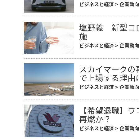
ビジネスと経済
>
企業動
塩野義 新型コ
施
ビジネスと経済
>
企業動
スカイマークの
で上場する理由
ビジネスと経済
>
企業動
【希望退職】ワ
再燃か？
ビジネスと経済
>
企業動