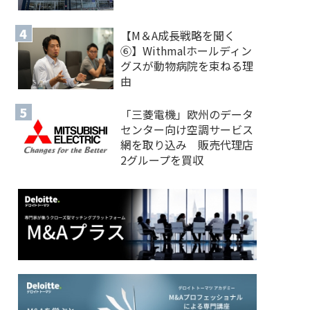
【M＆A 成長戦略を聞く
⑥】Withmalホールディン
グスが動物病院を束ねる理
由
「三菱電機」欧州のデータ
センター向け空調サービス
網を取り込み 販売代理店
2グループを買収