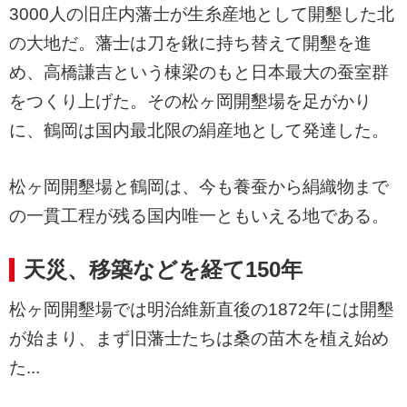
3000人の旧庄内藩士が生糸産地として開墾した北
の大地だ。藩士は刀を鍬に持ち替えて開墾を進
め、高橋謙吉という棟梁のもと日本最大の蚕室群
をつくり上げた。その松ヶ岡開墾場を足がかり
に、鶴岡は国内最北限の絹産地として発達した。
松ヶ岡開墾場と鶴岡は、今も養蚕から絹織物まで
の一貫工程が残る国内唯一ともいえる地である。
天災、移築などを経て150年
松ヶ岡開墾場では明治維新直後の1872年には開墾
が始まり、まず旧藩士たちは桑の苗木を植え始め
た...