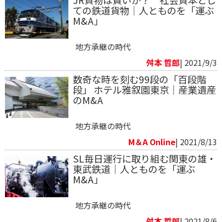
JR貨物は買いか？ 社会資本とし
ての鉄道貨物｜人とものを「運ぶ
M&A」
地方承継の時代
舛本 哲郎
| 2021/9/3
数奇な時を刻む99段の「百段階
段」 ホテル雅叙園東京｜産業遺産
のM&A
地方承継の時代
M＆A Online
| 2021/8/13
SL毎日運行に取り組む関東の雄・
東武鉄道｜人とものを「運ぶ
M&A」
地方承継の時代
舛本 哲郎
| 2021/8/6