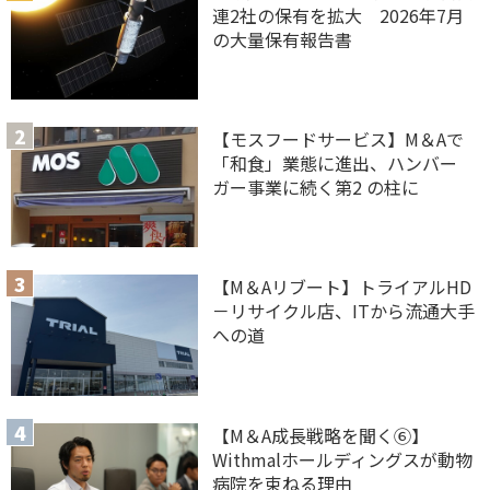
連2社の保有を拡大 2026年7月
の大量保有報告書
【モスフードサービス】M＆Aで
「和食」業態に進出、ハンバー
ガー事業に続く第2 の柱に
【M＆Aリブート】トライアルHD
－リサイクル店、ITから流通大手
への道
【M＆A 成長戦略を聞く⑥】
Withmalホールディングスが動物
病院を束ねる理由