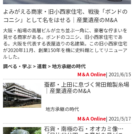
よみがえる商家・旧小西家住宅、戦後「ボンドの
コニシ」として名をはせる｜産業遺産のM&A
大阪・船場の高層ビルが立ち並ぶ一角に、豪奢な佇まいを
見せる商家がある。ボンドのコニシ、旧小西家住宅であ
る。大阪を代表する表屋造りの名建築。この旧小西家住宅
が2020年11月、創業150年を機に史料館としてリニューア
ルした。
調べる・学ぶ
>
連載
>
地方承継の時代
M＆A Online
| 2021/6/15
蚕都・上田に息づく常田館製糸場
｜産業遺産のM&A
地方承継の時代
M＆A Online
| 2021/5/17
石貨・南極の石・オオカミ像…