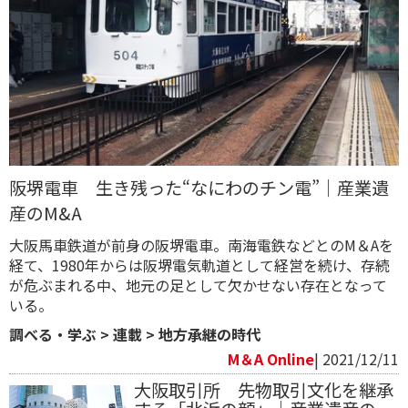
阪堺電車 生き残った“なにわのチン電”｜産業遺
産のM&A
大阪馬車鉄道が前身の阪堺電車。南海電鉄などとのM＆Aを
経て、1980年からは阪堺電気軌道として経営を続け、存続
が危ぶまれる中、地元の足として欠かせない存在となって
いる。
調べる・学ぶ
>
連載
>
地方承継の時代
M＆A Online
| 2021/12/11
大阪取引所 先物取引文化を継承