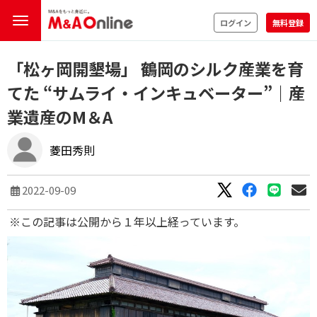
ログイン
無料登録
「松ヶ岡開墾場」 鶴岡のシルク産業を育
てた “サムライ・インキュベーター”｜産
業遺産のM＆A
菱田秀則
2022-09-09
※この記事は公開から１年以上経っています。