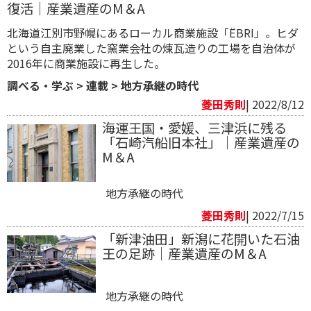
復活｜産業遺産のM＆A
北海道江別市野幌にあるローカル商業施設「ËBRI」。ヒダ
という自主廃業した窯業会社の煉瓦造りの工場を自治体が
2016年に商業施設に再生した。
調べる・学ぶ
>
連載
>
地方承継の時代
菱田秀則
| 2022/8/12
海運王国・愛媛、三津浜に残る
「石崎汽船旧本社」｜産業遺産の
M＆A
地方承継の時代
菱田秀則
| 2022/7/15
「新津油田」新潟に花開いた石油
王の足跡｜産業遺産のM＆A
地方承継の時代