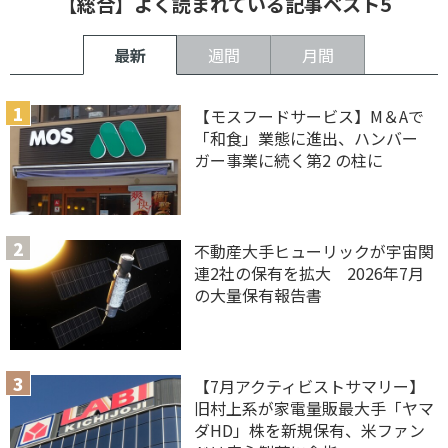
【総合】よく読まれている記事ベスト5
最新
週間
月間
【モスフードサービス】M＆Aで
「和食」業態に進出、ハンバー
ガー事業に続く第2 の柱に
不動産大手ヒューリックが宇宙関
連2社の保有を拡大 2026年7月
の大量保有報告書
【7月アクティビストサマリー】
旧村上系が家電量販最大手「ヤマ
ダHD」株を新規保有、米ファン