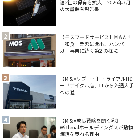
連2社の保有を拡大 2026年7月
の大量保有報告書
【モスフードサービス】M＆Aで
「和食」業態に進出、ハンバー
ガー事業に続く第2 の柱に
【M＆Aリブート】トライアルHD
－リサイクル店、ITから流通大手
への道
【M＆A 成長戦略を聞く⑥】
Withmalホールディングスが動物
病院を束ねる理由