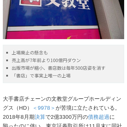
上場廃止の懸念も
売上高が7年前より100億円ダウン
出版市場が縮小、書店数は毎年500店姿を消す
「書店」で事実上唯一の上場
大手書店チェーンの文教堂グループホールディン
グス（HD）
＜9978＞
が苦境に立たされている。
2018年8月期
決算
で2億3300万円の
債務超過
に
陥ったのに伴い、東京証券取引所は11月末に同社