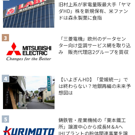
旧村上系が家電量販最大手「ヤマ
ダHD」株を新規保有、米ファン
ドは森永製菓に食指
「三菱電機」欧州のデータセン
ター向け空調サービス網を取り込
み 販売代理店2グループを買収
【いよぎんHD】「愛媛統一」で
は終わらない？地銀再編の未来予
想図は
鋳鉄管・産業機械の「栗本鐵工
所」譲渡中心から成長M＆Aへ
IHIプラントの粉体関連事業を譲