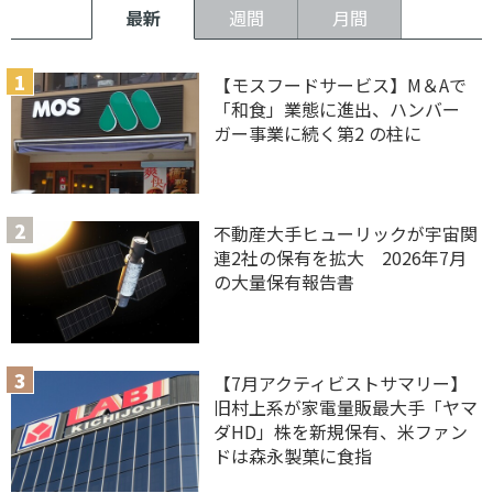
最新
週間
月間
【モスフードサービス】M＆Aで
「和食」業態に進出、ハンバー
ガー事業に続く第2 の柱に
不動産大手ヒューリックが宇宙関
連2社の保有を拡大 2026年7月
の大量保有報告書
【7月アクティビストサマリー】
旧村上系が家電量販最大手「ヤマ
ダHD」株を新規保有、米ファン
ドは森永製菓に食指