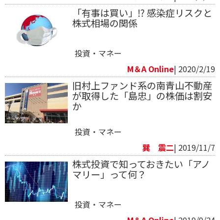
「有事は買い」⁉ 感染症リスクと
株式相場の関係
投資・マネー
M＆A Online
| 2020/2/19
旧村上ファンド系の南青山不動産
が取得した「島忠」の株価は割安
か
投資・マネー
巽 震二
| 2019/11/7
株式投資で知っておきたい「アノ
マリー」って何？
投資・マネー
M＆A Online
| 2019/9/24