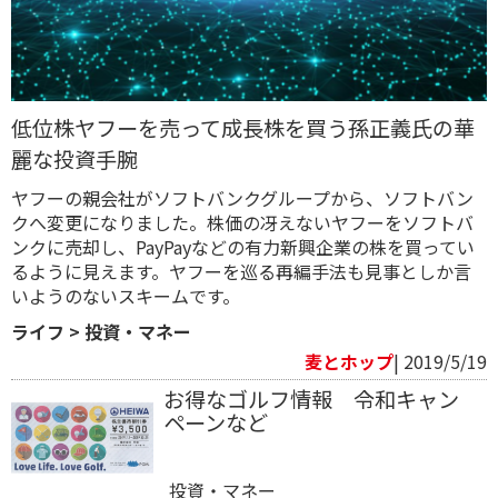
低位株ヤフーを売って成長株を買う孫正義氏の華
麗な投資手腕
ヤフーの親会社がソフトバンクグループから、ソフトバン
クへ変更になりました。株価の冴えないヤフーをソフトバ
ンクに売却し、PayPayなどの有力新興企業の株を買ってい
るように見えます。ヤフーを巡る再編手法も見事としか言
いようのないスキームです。
ライフ
>
投資・マネー
麦とホップ
| 2019/5/19
お得なゴルフ情報 令和キャン
ペーンなど
投資・マネー