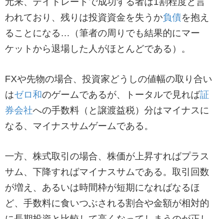
元来、デイトレードで成功する者は1割程度と言
われており、残りは投資資金を失うか
負債
を抱え
ることになる…（筆者の周りでも結果的にマー
ケットから退場した人がほとんどである）。
FXや先物の場合、投資家どうしの値幅の取り合い
は
ゼロ和
のゲームであるが、トータルで見れば
証
券会社
へ
の手数料（と譲渡益税）分はマイナスに
なる、マイナスサムゲームである。
一方、株式取引の場合、株価が上昇すればプラス
サム、下降すればマイナスサムである。取引回数
が増え、あるいは時間枠が短期になればなるほ
ど、手数料に食いつぶされる割合や金額が相対的
に長期投資と比較して高くなってしまうのが正し