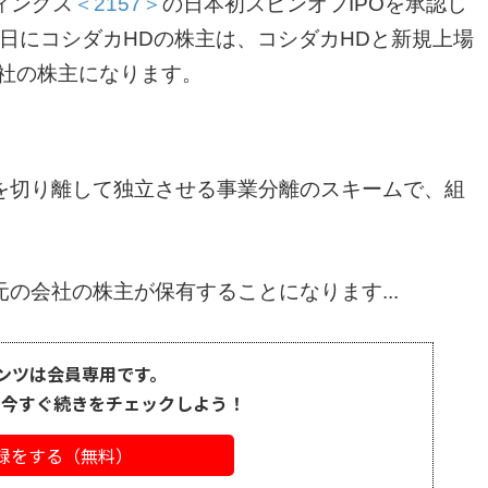
ィングス
＜2157＞
の日本初スピンオフIPOを承認し
2日にコシダカHDの株主は、コシダカHDと新規上場
社の株主になります。
を切り離して独立させる事業分離のスキームで、組
の会社の株主が保有することになります...
ンツは会員専用です。
、今すぐ続きをチェックしよう！
録をする（無料）