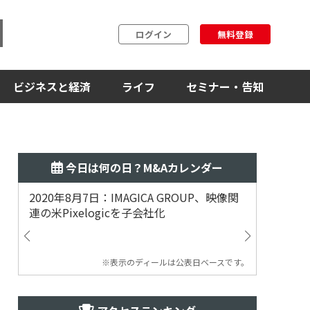
ログイン
無料登録
ビジネスと経済
ライフ
セミナー・告知
今日は何の日？M&Aカレンダー
2020年8月7日：IMAGICA GROUP、映像関
2019
連の米Pixelogicを子会社化
ム事業
渡
※表示のディールは公表日ベースです。