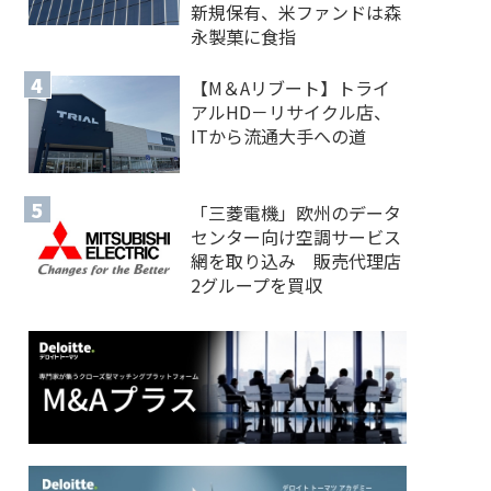
新規保有、米ファンドは森
永製菓に食指
【M＆Aリブート】トライ
アルHD－リサイクル店、
ITから流通大手への道
「三菱電機」欧州のデータ
センター向け空調サービス
網を取り込み 販売代理店
2グループを買収