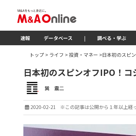
速報
データベース
|
調べる・学ぶ
トップ
>
ライフ
>
投資・マネー
>日本初のスピン
日本初のスピンオフIPO！
巽 震二
2020-02-21
※この記事は公開から１年以上経