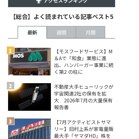
アクセスランキング
【総合】よく読まれている記事ベスト5
最新
週間
月間
【モスフードサービス】M
＆Aで「和食」業態に進
出、ハンバーガー事業に続
く第2 の柱に
不動産大手ヒューリックが
宇宙関連2社の保有を拡
大 2026年7月の大量保有
報告書
【7月アクティビストサマ
リー】旧村上系が家電量販
最大手「ヤマダHD」株を