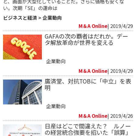
と、画面が大型化していることだ。さらに価格も安くな
い。次期「SE」の運命は
ビジネスと経済
>
企業動向
M＆A Online
| 2019/4/29
GAFAの次の覇者はだれか。デー
タ解放革命が世界を変える
企業動向
M＆A Online
| 2019/4/29
廣済堂、対抗TOBに「中立」を表
明
企業動向
M＆A Online
| 2019/4/26
日産はどこで間違えた？ ルノー
の経営統合強要を招いた「誤算」