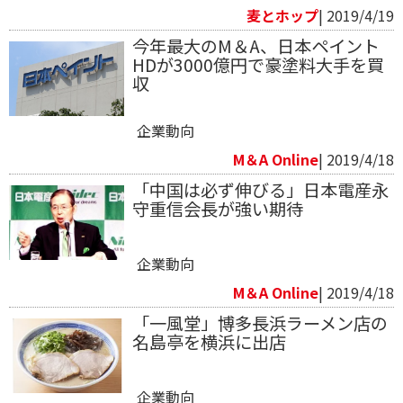
麦とホップ
| 2019/4/19
今年最大のM＆A、日本ペイント
HDが3000億円で豪塗料大手を買
収
企業動向
M＆A Online
| 2019/4/18
「中国は必ず伸びる」日本電産永
守重信会長が強い期待
企業動向
M＆A Online
| 2019/4/18
「一風堂」博多長浜ラーメン店の
名島亭を横浜に出店
企業動向