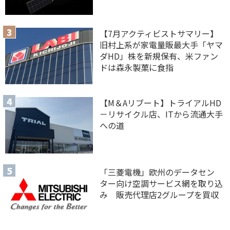
【7月アクティビストサマリー】
旧村上系が家電量販最大手「ヤマ
ダHD」株を新規保有、米ファン
ドは森永製菓に食指
【M＆Aリブート】トライアルHD
－リサイクル店、ITから流通大手
への道
「三菱電機」欧州のデータセン
ター向け空調サービス網を取り込
み 販売代理店2グループを買収