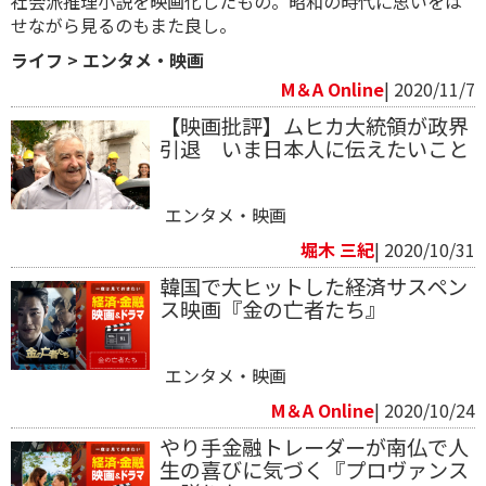
社会派推理小説を映画化したもの。昭和の時代に思いをは
せながら見るのもまた良し。
ライフ
>
エンタメ・映画
M＆A Online
| 2020/11/7
【映画批評】ムヒカ大統領が政界
引退 いま日本人に伝えたいこと
エンタメ・映画
堀木 三紀
| 2020/10/31
韓国で大ヒットした経済サスペン
ス映画​『金の亡者たち』
エンタメ・映画
M＆A Online
| 2020/10/24
やり手金融トレーダーが南仏で人
生の喜びに気づく『プロヴァンス