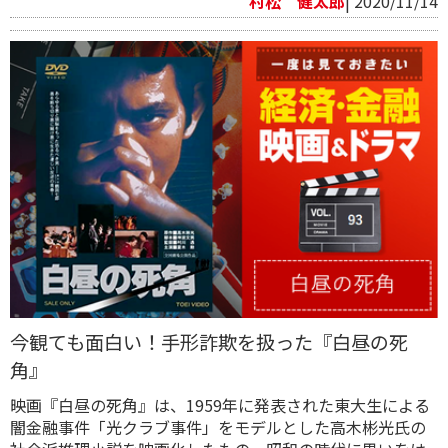
村松 健太郎
| 2020/11/14
今観ても面白い！手形詐欺を扱った『白昼の死
角』
映画『白昼の死角』は、1959年に発表された東大生による
闇金融事件「光クラブ事件」をモデルとした高木彬光氏の