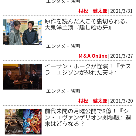
エンタメ・映画
村松 健太郎
| 2021/3/31
原作を読んだ人こそ裏切られる、
大泉洋主演『騙し絵の牙』
エンタメ・映画
M＆A Online
| 2021/3/27
イーサン・ホークが怪演！『テス
ラ エジソンが恐れた天才』
エンタメ・映画
村松 健太郎
| 2021/3/20
前代未聞の月曜公開で8億！『シ
ン・エヴァンゲリオン劇場版』週
末はどうなる？