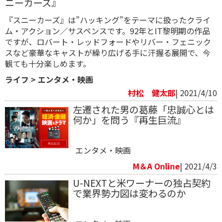
ニーカーズ』
『スニーカーズ』は”ハッキング”をテーマに扱ったクライ
ム・アクション／サスペンスです。92年とIT黎明期の作品
ですが、ロバート・レッドフォードやリバー・フェニック
スなど豪華なキャストが繰り広げる手に汗握る展開で、今
観ても十分楽しめます。
ライフ
>
エンタメ・映画
村松 健太郎
| 2021/4/10
左遷された男の葛藤「忠誠心とは
何か」を問う『再生巨流』
エンタメ・映画
M＆A Online
| 2021/4/3
U-NEXTと米ワーナーの独占契約
で業界勢力図は変わるのか