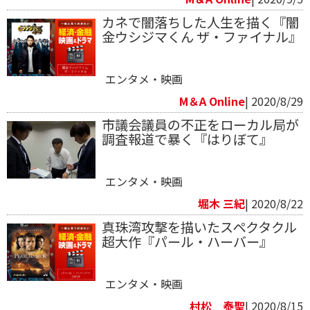
カネで闇落ちした人生を描く『闇
金ウシジマくん ザ・ファイナル』
エンタメ・映画
M＆A Online
| 2020/8/29
市議会議員の不正をローカル局が
調査報道で暴く『はりぼて』
エンタメ・映画
堀木 三紀
| 2020/8/22
真珠湾攻撃を描いたスペクタクル
超大作『パール・ハーバー』
エンタメ・映画
村松 泰聖
| 2020/8/15