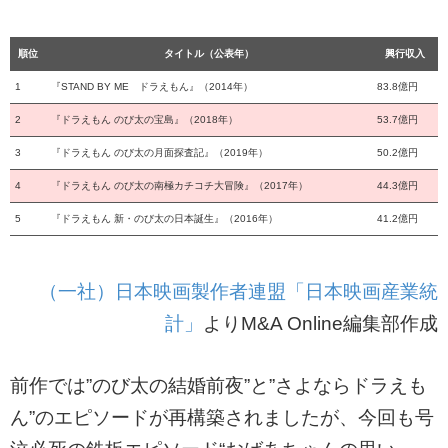
順位
タイトル（公表年）
興行収入
1
『STAND BY ME ドラえもん』（2014年）
83.8億円
2
『ドラえもん のび太の宝島』（2018年）
53.7億円
3
『ドラえもん のび太の月面探査記』（2019年）
50.2億円
4
『ドラえもん のび太の南極カチコチ大冒険』（2017年）
44.3億円
5
『ドラえもん 新・のび太の日本誕生』（2016年）
41.2億円
（一社）日本映画製作者連盟「日本映画産業統
計」
よりM&A Online編集部作成
前作では”のび太の結婚前夜”と”さよならドラえも
ん”のエピソードが再構築されましたが、今回も号