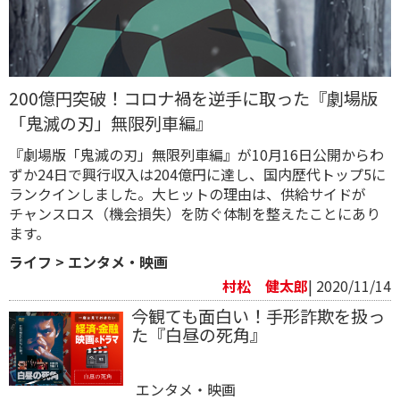
200億円突破！コロナ禍を逆手に取った『劇場版
「鬼滅の刃」無限列車編』
『劇場版「鬼滅の刃」無限列車編』が10月16日公開からわ
ずか24日で興行収入は204億円に達し、国内歴代トップ5に
ランクインしました。大ヒットの理由は、供給サイドが
チャンスロス（機会損失）を防ぐ体制を整えたことにあり
ます。
ライフ
>
エンタメ・映画
村松 健太郎
| 2020/11/14
今観ても面白い！手形詐欺を扱っ
た『白昼の死角』
エンタメ・映画