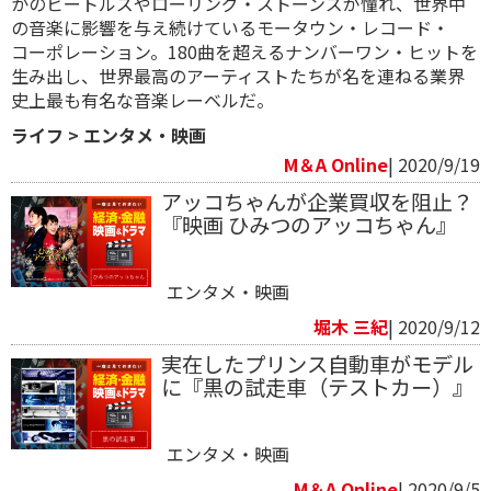
かのビートルズやローリング・ストーンズが憧れ、世界中
の音楽に影響を与え続けているモータウン・レコード・
コーポレーション。180曲を超えるナンバーワン・ヒットを
生み出し、世界最高のアーティストたちが名を連ねる業界
史上最も有名な音楽レーベルだ。
ライフ
>
エンタメ・映画
M＆A Online
| 2020/9/19
アッコちゃんが企業買収を阻止？
『映画 ひみつのアッコちゃん』
エンタメ・映画
堀木 三紀
| 2020/9/12
実在したプリンス自動車がモデル
に『黒の試走車（テストカー）』
エンタメ・映画
M＆A Online
| 2020/9/5