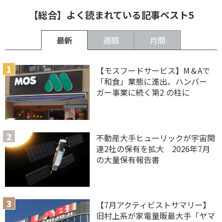
【総合】よく読まれている記事ベスト5
最新
週間
月間
【モスフードサービス】M＆Aで
「和食」業態に進出、ハンバー
ガー事業に続く第2 の柱に
不動産大手ヒューリックが宇宙関
連2社の保有を拡大 2026年7月
の大量保有報告書
【7月アクティビストサマリー】
旧村上系が家電量販最大手「ヤマ