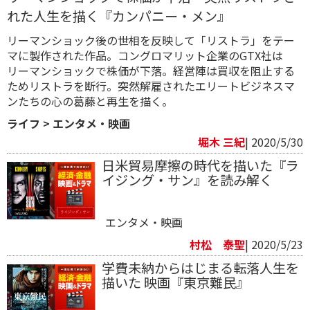
れた人生を描く『カンパニー・メン』
リーマンショック後の世相を反映して「リストラ」をテー
マに製作された作品。コングロマリット企業のGTX社は
リーマンショックで株価が下落。経営陣は買収を阻止する
ためリストラを断行。突然解雇されたエリートビジネスマ
ンたちの心の葛藤と再生を描く。
ライフ
>
エンタメ・映画
堀木 三紀
| 2020/5/30
日米貿易摩擦の時代を描いた『ラ
イジング・サン』を読み解く
エンタメ・映画
村松 泰聖
| 2020/5/23
学費未納からはじまる転落人生を
描いた 映画『東京難民』