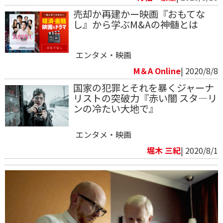
売却か再建かー映画『おもてな
し』から学ぶM&Aの神髄とは
エンタメ・映画
M＆A Online
| 2020/8/8
国家の犯罪とそれを暴くジャーナ
リストの突破力『赤い闇 スタ―リ
ンの冷たい大地で』
エンタメ・映画
堀木 三紀
| 2020/8/1