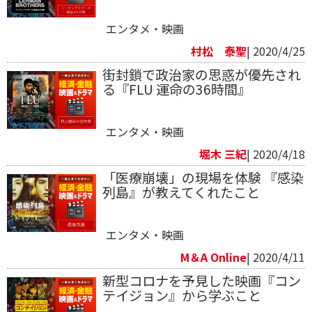
エンタメ・映画
村松 泰聖
| 2020/4/25
街封鎖で政治家の思惑が優先され
る『FLU 運命の36時間』
エンタメ・映画
堀木 三紀
| 2020/4/18
「医療崩壊」の現場を体験 『感染
列島』が教えてくれたこと
エンタメ・映画
M＆A Online
| 2020/4/11
新型コロナを予見した映画『コン
テイジョン』から学ぶこと