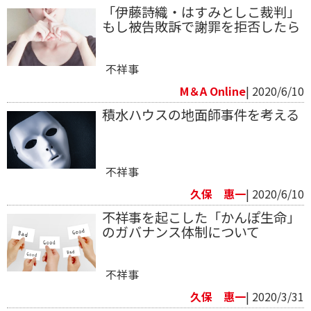
「伊藤詩織・はすみとしこ裁判」
もし被告敗訴で謝罪を拒否したら
不祥事
M＆A Online
| 2020/6/10
積水ハウスの地面師事件を考える
不祥事
久保 惠一
| 2020/6/10
不祥事を起こした「かんぽ生命」
のガバナンス体制について
不祥事
久保 惠一
| 2020/3/31