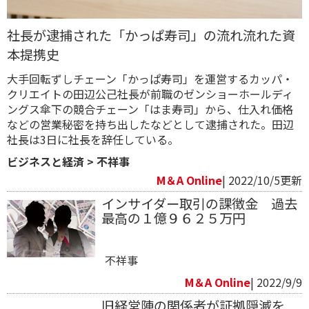
社長が逮捕された「かっぱ寿司」の流れ流れた資
本提携史
大手回転ずしチェーン「かっぱ寿司」を運営するカッパ・
クリエイトの田辺公己社長が前職のゼンショーホールディ
ングス傘下の競合チェーン「はま寿司」から、仕入れ価格
などの営業秘密を持ち出したなどとして逮捕された。田辺
社長は3日に社長を辞任している。
ビジネスと経済
>
不祥事
M＆A Online
| 2022/10/5更新
インサイダー取引の課徴金 過去
最高の１億９６２５万円
不祥事
M＆A Online
| 2022/9/9
旧経営陣の関係者が証拠隠滅を