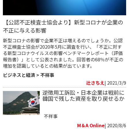
【公認不正検査士協会より】新型コロナが企業の
不正に与える影響
新型コロナの影響で企業不正は増えるのでしょうか。公認
不正検査士協会が2020年5月に調査を行い、「不正に対す
る新型コロナウイルスの影響ベンチマークレポート（評価
報告書）」として公表されました。回答者の68％が不正の
増加を認識しているとの結果が出ています。
ビジネスと経済
>
不祥事
辻さちえ
| 2021/3/9
逆徴用工訴訟・日本企業は戦前に
韓国で残した資産を取り戻せるか
不祥事
M＆A Online
| 2020/8/6