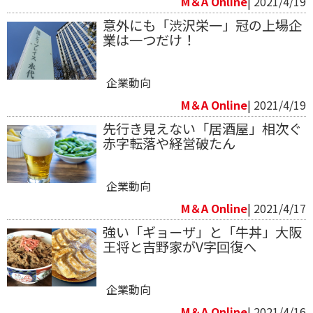
M＆A Online
| 2021/4/19
意外にも「渋沢栄一」冠の上場企
業は一つだけ！
企業動向
M＆A Online
| 2021/4/19
先行き見えない「居酒屋」相次ぐ
赤字転落や経営破たん
企業動向
M＆A Online
| 2021/4/17
強い「ギョーザ」と「牛丼」大阪
王将と吉野家がV字回復へ
企業動向
M＆A Online
| 2021/4/16