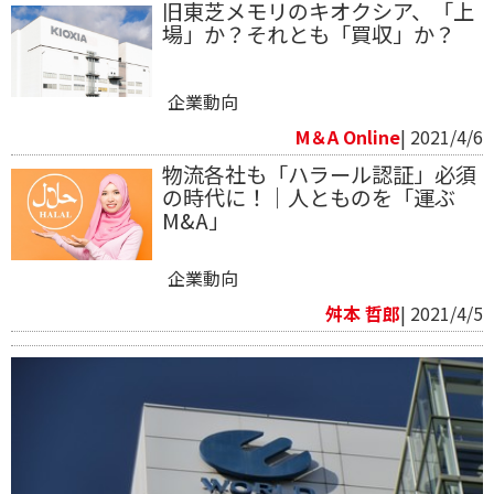
旧東芝メモリのキオクシア、「上
場」か？それとも「買収」か？
企業動向
M＆A Online
| 2021/4/6
物流各社も「ハラール認証」必須
の時代に！｜人とものを「運ぶ
M&A」
企業動向
舛本 哲郎
| 2021/4/5