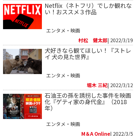
Netflix（ネトフリ）でしか観れな
い！おススメ３作品
エンタメ・映画
村松 健太郎
| 2022/3/19
犬好きなら観てほしい！『ストレ
イ 犬の見た世界』
エンタメ・映画
堀木 三紀
| 2022/3/12
石油王の孫を誘拐した事件を映画
化『ゲティ家の身代金』（2018
年）
エンタメ・映画
M＆A Online
| 2022/3/5