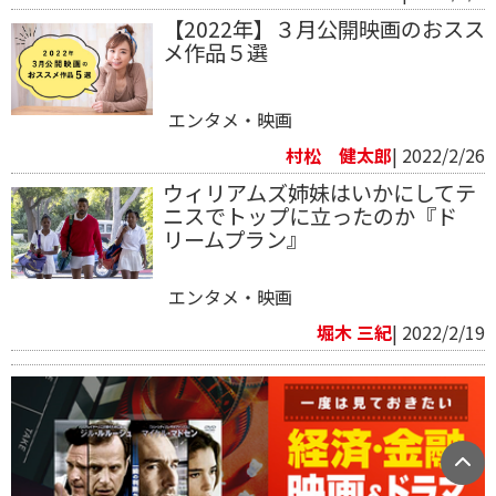
【2022年】３月公開映画のおスス
メ作品５選
エンタメ・映画
村松 健太郎
| 2022/2/26
ウィリアムズ姉妹はいかにしてテ
ニスでトップに立ったのか『ド
リームプラン』
エンタメ・映画
堀木 三紀
| 2022/2/19