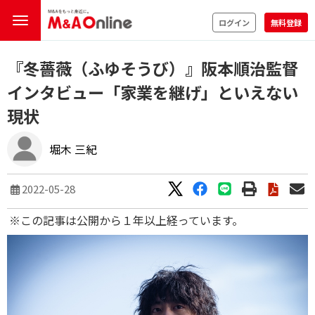
ログイン
無料登録
『冬薔薇（ふゆそうび）』阪本順治監督
インタビュー「家業を継げ」といえない
現状
堀木 三紀
2022-05-28
※この記事は公開から１年以上経っています。