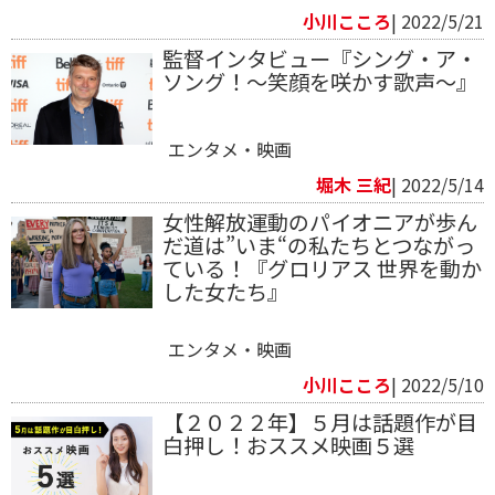
小川こころ
| 2022/5/21
監督インタビュー『シング・ア・
ソング！～笑顔を咲かす歌声～』
エンタメ・映画
堀木 三紀
| 2022/5/14
女性解放運動のパイオニアが歩ん
だ道は”いま“の私たちとつながっ
ている！『グロリアス 世界を動か
した女たち』
エンタメ・映画
小川こころ
| 2022/5/10
【２０２２年】５月は話題作が目
白押し！おススメ映画５選