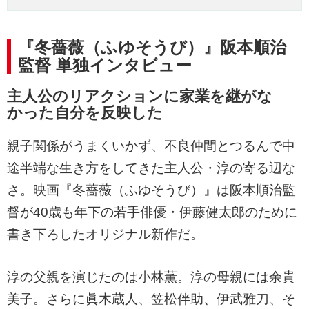
『冬薔薇（ふゆそうび）』阪本順治
監督 単独インタビュー
主人公のリアクションに家業を継がな
かった自分を反映した
親子関係がうまくいかず、不良仲間とつるんで中
途半端な生き方をしてきた主人公・淳の寄る辺な
さ。映画『冬薔薇（ふゆそうび）』は阪本順治監
督が40歳も年下の若手俳優・伊藤健太郎のために
書き下ろしたオリジナル新作だ。
淳の父親を演じたのは小林薫。淳の母親には余貴
美子。さらに眞木蔵人、笠松伴助、伊武雅刀、そ