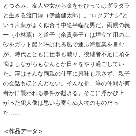
とつるみ、友人や女から金をせびってはダラダラ
と生きる渡口淳（伊藤健太郎）。“ロクデナシ”と
いう言葉がよく似合う中途半端な男だ。両親の義
一（小林薫）と道子（余貴美子）は埋立て用の土
砂をガット船と呼ばれる船で運ぶ海運業を営む
が、時代とともに仕事も減り、後継者不足に頭を
悩ましながらもなんとか日々をやり過ごしてい
た。淳はそんな両親の仕事に興味も示さず、親子
の会話もほとんどない。そんな折、淳の仲間が何
者かに襲われる事件が起きる。そこに浮かび上
がった犯人像は思いも寄らぬ人物のものだっ
た……。
＜作品データ＞