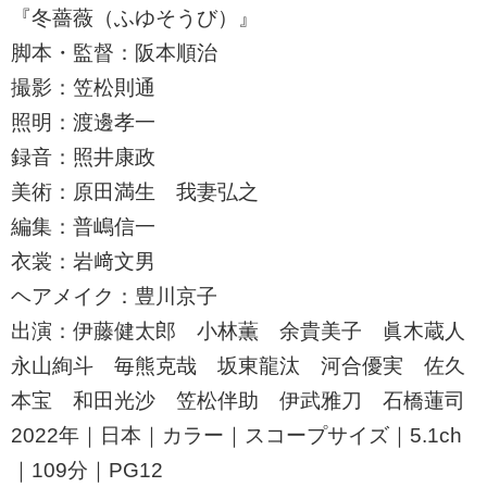
『冬薔薇（ふゆそうび）』
脚本・監督：阪本順治
撮影：笠松則通
照明：渡邊孝一
録音：照井康政
美術：原田満生 我妻弘之
編集：普嶋信一
衣裳：岩﨑文男
ヘアメイク：豊川京子
出演：伊藤健太郎 小林薫 余貴美子 眞木蔵人
永山絢斗 毎熊克哉 坂東龍汰 河合優実 佐久
本宝 和田光沙 笠松伴助 伊武雅刀 石橋蓮司
2022年｜日本｜カラー｜スコープサイズ｜5.1ch
｜109分｜PG12