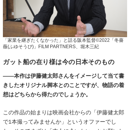
「家業を継ぎたくなかった」と話る阪本監督©2022「冬薔
薇(ふゆそうび)」FILM PARTNERS、堀木三紀
ガット船の在り様は今の日本そのもの
――本作は伊藤健太郎さんをイメージして当て書
きしたオリジナル脚本とのことですが、物語の着
想はどちらから得たのでしょうか。
この作品の始まりは映画会社からの「伊藤健太郎
で1本撮ってみませんか」というオファーでし