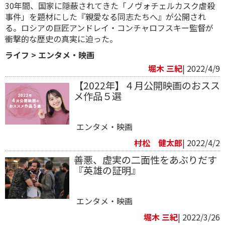
30年間、国家に隠蔽されてきた「ノヴォチェルカスク虐殺
事件」を題材にした『親愛なる同志たちへ』が公開され
る。ロシアの巨匠アンドレイ・コンチャロフスキー監督が
衝撃的な歴史の真実に迫った。
ライフ
>
エンタメ・映画
堀木 三紀
| 2022/4/9
【2022年】４月公開映画のおスス
メ作品５選
エンタメ・映画
村松 健太郎
| 2022/4/2
善悪、虚実の二面性をあぶりだす
『英雄の証明』
エンタメ・映画
堀木 三紀
| 2022/3/26