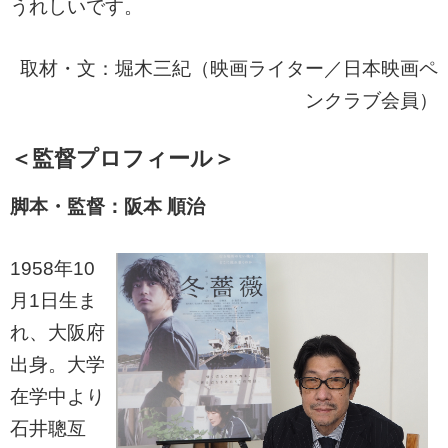
うれしいです。
取材・文：堀木三紀（映画ライター／日本映画ペ
ンクラブ会員）
＜監督プロフィール＞
脚本・監督：阪本 順治
1958年10
月1日生ま
れ、大阪府
出身。大学
在学中より
石井聰亙