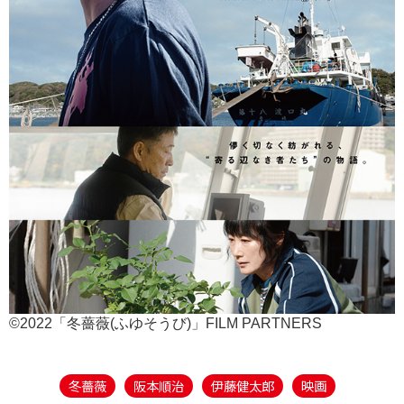
©2022「冬薔薇(ふゆそうび)」FILM PARTNERS
冬薔薇
阪本順治
伊藤健太郎
映画