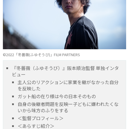
©2022「冬薔薇(ふゆそうび)」FILM PARTNERS
『冬薔薇（ふゆそうび）』阪本順治監督 単独インタ
ビュー
主人公のリアクションに家業を継がなかった自分
を反映した
ガット船の在り様は今の日本そのもの
自身の後継者問題を反映ー子どもに嫌われたくな
いから味方のふりをする
＜監督プロフィール＞
＜あらすじ紹介＞