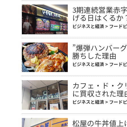
3期連続営業赤
げる日はくるか
ビジネスと経済
>
フード
”爆弾ハンバー
勝ちした理由
ビジネスと経済
>
フード
カフェ・ド・クリ
に買収された理
ビジネスと経済
>
フード
松屋の牛丼値上