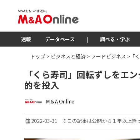
速報
データベース
|
調べる・学ぶ
トップ
>
ビジネスと経済
>
フードビジネス
>「
「くら寿司」回転ずしをエン
的を投入
M＆A Online
2022-03-31
※この記事は公開から１年以上経