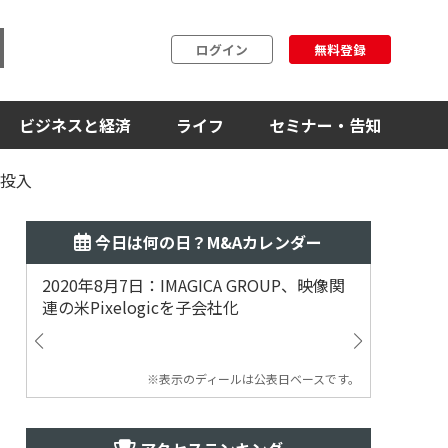
ログイン
無料登録
ビジネスと経済
ライフ
セミナー・告知
を投入
今日は何の日？M&Aカレンダー
2020年8月7日：IMAGICA GROUP、映像関
2019
連の米Pixelogicを子会社化
ム事業
渡
※表示のディールは公表日ベースです。