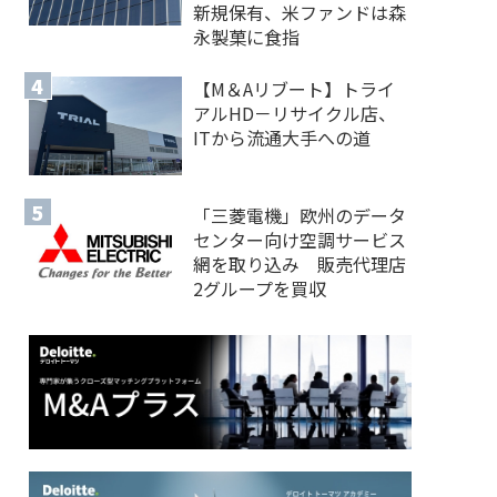
新規保有、米ファンドは森
永製菓に食指
【M＆Aリブート】トライ
アルHD－リサイクル店、
ITから流通大手への道
「三菱電機」欧州のデータ
センター向け空調サービス
網を取り込み 販売代理店
2グループを買収