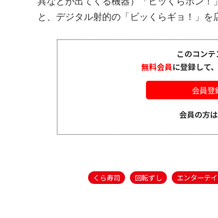
具などが出てくる機器）「ビッくらポン！
と、デジタル射的の「ビッくらギョ！」を店内
このコンテ
無料会員
に登録して
会員登
会員の方
くら寿司
回転ずし
エンターテイ