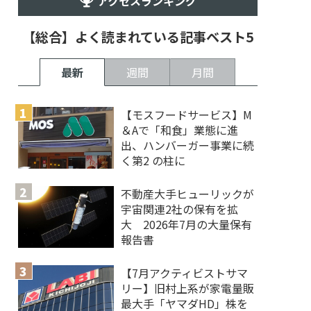
アクセスランキング
【総合】よく読まれている記事ベスト5
最新
週間
月間
【モスフードサービス】M
＆Aで「和食」業態に進
出、ハンバーガー事業に続
く第2 の柱に
不動産大手ヒューリックが
宇宙関連2社の保有を拡
大 2026年7月の大量保有
報告書
【7月アクティビストサマ
リー】旧村上系が家電量販
最大手「ヤマダHD」株を