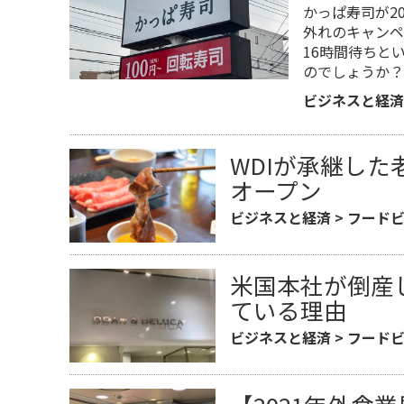
かっぱ寿司が2
外れのキャンペ
16時間待ちと
のでしょうか？
ビジネスと経済
WDIが承継し
オープン
ビジネスと経済
>
フード
米国本社が倒産し
ている理由
ビジネスと経済
>
フード