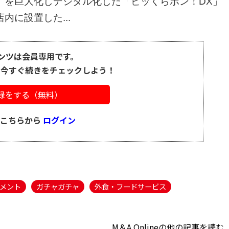
」を巨大化しデジタル化した「ビッくらポン！DX」
に設置した...
ンツは会員専用です。
、今すぐ続きをチェックしよう！
録をする（無料）
はこちらから
ログイン
メント
ガチャガチャ
外食・フードサービス
M＆A Onlineの他の記事を読む