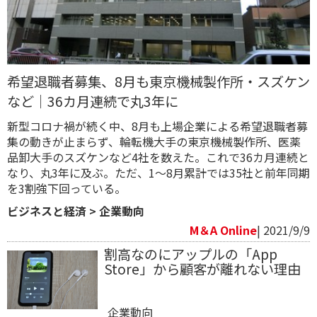
希望退職者募集、8月も東京機械製作所・スズケン
など｜36カ月連続で丸3年に
新型コロナ禍が続く中、8月も上場企業による希望退職者募
集の動きが止まらず、輪転機大手の東京機械製作所、医薬
品卸大手のスズケンなど4社を数えた。これで36カ月連続と
なり、丸3年に及ぶ。ただ、1～8月累計では35社と前年同期
を3割強下回っている。
ビジネスと経済
>
企業動向
M＆A Online
| 2021/9/9
割高なのにアップルの「App
Store」から顧客が離れない理由
企業動向