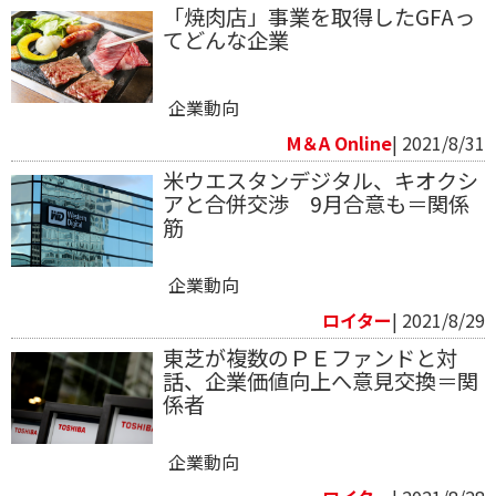
「焼肉店」事業を取得したGFAっ
てどんな企業
企業動向
M＆A Online
| 2021/8/31
米ウエスタンデジタル、キオクシ
アと合併交渉 9月合意も＝関係
筋
企業動向
ロイター
| 2021/8/29
東芝が複数のＰＥファンドと対
話、企業価値向上へ意見交換＝関
係者
企業動向