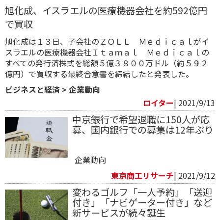
旭化成、イスラエルの医療機器会社を約592億円
で買収
旭化成は１３日、子会社のＺＯＬＬ Ｍｅｄｉｃａｌがイ
スラエルの医療機器会社Ｉｔａｍａｌ Ｍｅｄｉｃａｌの
すべての発行済株式を総額５億３８００万ドル（約５９２
億円）で買収する最終合意書を締結したと発表した。
ビジネスと経済
>
企業動向
ロイター
| 2021/9/13
中京銀行で希望退職に150人が応
募、国内銀行での募集は12年ぶり
企業動向
東京商工リサーチ
| 2021/9/12
変わるゴルフ「一人予約」「送迎
付き」「ナビゲーター付き」など
新サービスが続々誕生