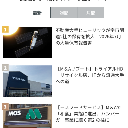
最新
週間
月間
不動産大手ヒューリックが宇宙関
連2社の保有を拡大 2026年7月
の大量保有報告書
【M＆Aリブート】トライアルHD
－リサイクル店、ITから流通大手
への道
【モスフードサービス】M＆Aで
「和食」業態に進出、ハンバー
ガー事業に続く第2 の柱に