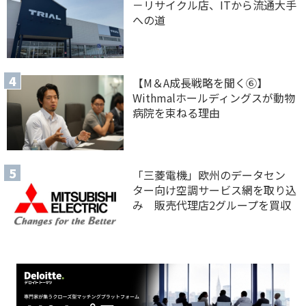
－リサイクル店、ITから流通大手
への道
【M＆A 成長戦略を聞く⑥】
Withmalホールディングスが動物
病院を束ねる理由
「三菱電機」欧州のデータセン
ター向け空調サービス網を取り込
み 販売代理店2グループを買収