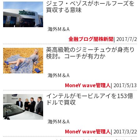
ジェフ・ベゾスがホールフーズを
買収する意味
海外M＆A
金融ブログ闇株新聞
| 2017/7/2
英高級靴のジミーチュウが身売り
検討。コーチが有力か
海外M＆A
MoneY wave管理人
| 2017/5/13
インテルがモービルアイを153億
ドルで買収
海外M＆A
MoneY wave管理人
| 2017/3/22