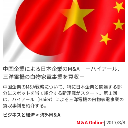
中国企業による日本企業のM&A －ハイアール、
三洋電機の白物家電事業を買収－
中国企業のM&A戦略について、特に日本企業と関連する部
分にスポットを当て紹介する新連載がスタート。第１回
は、ハイアール（Haier）による三洋電機の白物家電事業の
買収事例を紹介する。
ビジネスと経済
>
海外M＆A
M＆A Online
| 2017/8/8