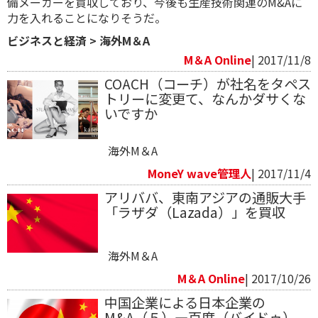
備メーカーを買収しており、今後も生産技術関連のM&Aに
力を入れることになりそうだ。
ビジネスと経済
>
海外M＆A
M＆A Online
| 2017/11/8
COACH（コーチ）が社名をタペス
トリーに変更て、なんかダサくな
いですか
海外M＆A
MoneY wave管理人
| 2017/11/4
アリババ、東南アジアの通販大手
「ラザダ（Lazada）」を買収
海外M＆A
M＆A Online
| 2017/10/26
中国企業による日本企業の
M&A（５）―百度（バイドゥ）、