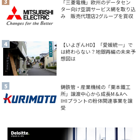
「三菱電機」欧州のデータセン
ター向け空調サービス網を取り込
み 販売代理店2グループを買収
【いよぎんHD】「愛媛統一」で
は終わらない？地銀再編の未来予
想図は
鋳鉄管・産業機械の「栗本鐵工
所」譲渡中心から成長M＆Aへ
IHIプラントの粉体関連事業を譲
受