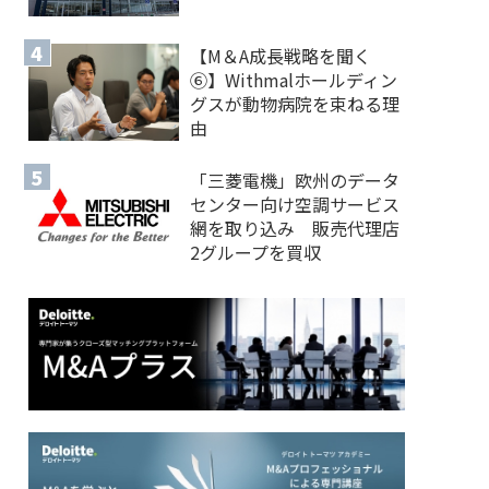
【M＆A 成長戦略を聞く
⑥】Withmalホールディン
グスが動物病院を束ねる理
由
「三菱電機」欧州のデータ
センター向け空調サービス
網を取り込み 販売代理店
2グループを買収