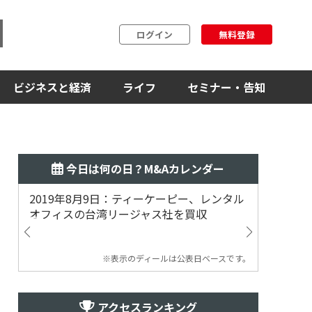
ログイン
無料登録
ビジネスと経済
ライフ
セミナー・告知
今日は何の日？M&Aカレンダー
2019年8月9日：ティーケーピー、レンタル
2019
オフィスの台湾リージャス社を買収
マジェ
※表示のディールは公表日ベースです。
アクセスランキング