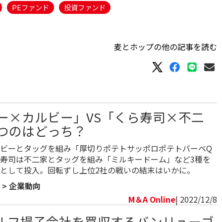
PEファンド
投資ファンド
麦とホップの他の記事を読む
ー×カルビー」VS「くら寿司×不二
勝つのはどっち？
ビーとタッグを組み「厚切りポテトサッポロポテトバーベQ
寿司は不二家とタッグを組み「ミルキードーム」など3種を
として投入。回転ずし上位2社の戦いの結末はいかに。
>
企業動向
M＆A Online
| 2022/12/8
ルフ場子会社を買収するバンリューゴ