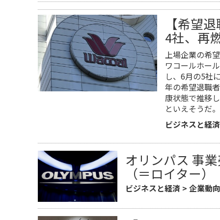
【希望退
4社、再
上場企業の希望
ワコールホール
し、6月の5社
年の希望退職者
康状態で推移し
といえそうだ。
ビジネスと経済
オリンパス 事
（＝ロイター）
ビジネスと経済
>
企業動