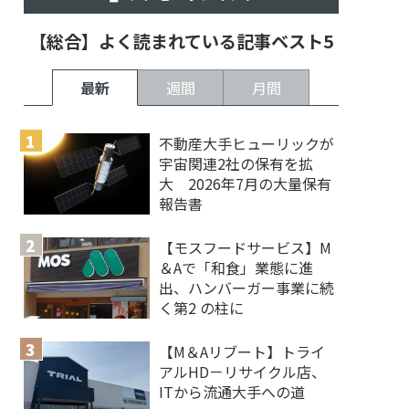
【総合】よく読まれている記事ベスト5
最新
週間
月間
不動産大手ヒューリックが
宇宙関連2社の保有を拡
大 2026年7月の大量保有
報告書
【モスフードサービス】M
＆Aで「和食」業態に進
出、ハンバーガー事業に続
く第2 の柱に
【M＆Aリブート】トライ
アルHD－リサイクル店、
ITから流通大手への道