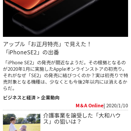
アップル「お正月特売」で見えた！
「iPhoneSE2」の出番
「iPhone SE2」の発売が間近なようだ。その根拠となるの
が2020年1月に実施したAppleオンラインストアの初売り。
それがなぜ「SE2」の発売に結びつくのか？実は初売りで特
売対象となる機種は、少なくとも今後2年以内には消えるか
らだ。
ビジネスと経済
>
企業動向
M＆A Online
| 2020/1/10
介護事業を譲受した「大和ハウ
ス」の狙いは？