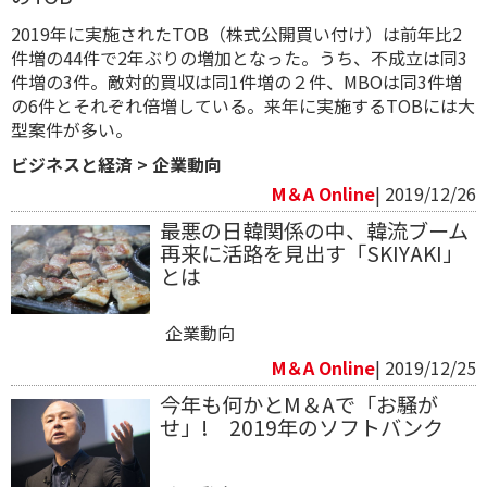
2019年に実施されたTOB（株式公開買い付け）は前年比2
件増の44件で2年ぶりの増加となった。うち、不成立は同3
件増の3件。敵対的買収は同1件増の２件、MBOは同3件増
の6件とそれぞれ倍増している。来年に実施するTOBには大
型案件が多い。
ビジネスと経済
>
企業動向
M＆A Online
| 2019/12/26
最悪の日韓関係の中、韓流ブーム
再来に活路を見出す「SKIYAKI」
とは
企業動向
M＆A Online
| 2019/12/25
今年も何かとM＆Aで「お騒が
せ」! 2019年のソフトバンク