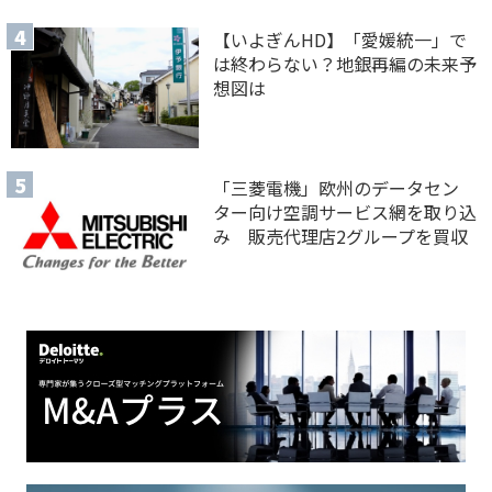
【いよぎんHD】「愛媛統一」で
は終わらない？地銀再編の未来予
想図は
「三菱電機」欧州のデータセン
ター向け空調サービス網を取り込
み 販売代理店2グループを買収