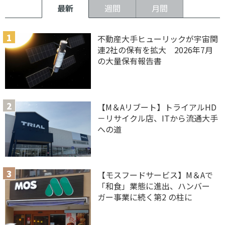
最新
週間
月間
不動産大手ヒューリックが宇宙関
連2社の保有を拡大 2026年7月
の大量保有報告書
【M＆Aリブート】トライアルHD
－リサイクル店、ITから流通大手
への道
【モスフードサービス】M＆Aで
「和食」業態に進出、ハンバー
ガー事業に続く第2 の柱に