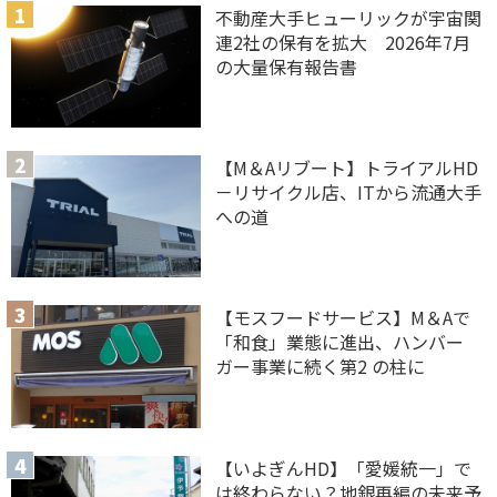
不動産大手ヒューリックが宇宙関
連2社の保有を拡大 2026年7月
の大量保有報告書
【M＆Aリブート】トライアルHD
－リサイクル店、ITから流通大手
への道
【モスフードサービス】M＆Aで
「和食」業態に進出、ハンバー
ガー事業に続く第2 の柱に
【いよぎんHD】「愛媛統一」で
は終わらない？地銀再編の未来予