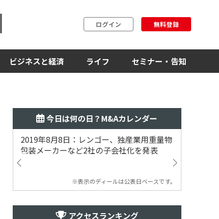
ログイン
無料登録
ビジネスと経済
ライフ
セミナー・告知
今日は何の日？M&Aカレンダー
2019年8月8日：レンゴー、独産業用重量物
2014
包装メーカーなど2社の子会社化を発表
提案
※表示のディールは公表日ベースです。
アクセスランキング