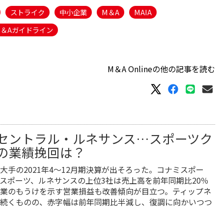
ストライク
中小企業
M＆A
MAIA
＆Aガイドライン
M＆A Onlineの他の記事を読む
セントラル・ルネサンス…スポーツク
の業績挽回は？
大手の2021年4～12月期決算が出そろった。コナミスポー
スポーツ、ルネサンスの上位3社は売上高を前年同期比20％
業のもうけを示す営業損益も改善傾向が目立つ。ティップネ
続くものの、赤字幅は前年同期比半減し、復調に向かいつつ