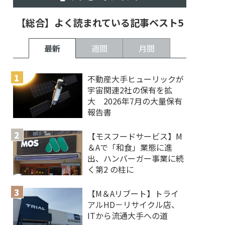
【総合】よく読まれている記事ベスト5
最新
週間
月間
不動産大手ヒューリックが
宇宙関連2社の保有を拡
大 2026年7月の大量保有
報告書
【モスフードサービス】M
＆Aで「和食」業態に進
出、ハンバーガー事業に続
く第2 の柱に
【M＆Aリブート】トライ
アルHD－リサイクル店、
ITから流通大手への道