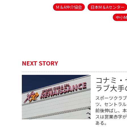
M＆A仲介協会
日本M＆Aセンター
中小M
NEXT STORY
コナミ・
ラブ大手
スポーツクラブ
ツ、セントラル
前後伸ばし、本
スは営業赤字が
ある。