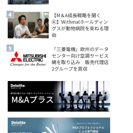
【M＆A 成長戦略を聞く
⑥】Withmalホールディン
グスが動物病院を束ねる理
由
「三菱電機」欧州のデータ
センター向け空調サービス
網を取り込み 販売代理店
2グループを買収