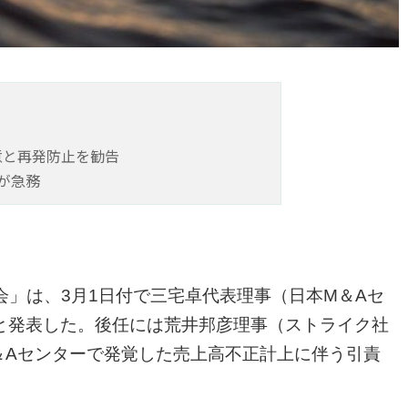
意と再発防止を勧告
が急務
会」は、3月1日付で三宅卓代表理事（日本M＆Aセ
と発表した。後任には荒井邦彦理事（ストライク社
＆Aセンターで発覚した売上高不正計上に伴う引責