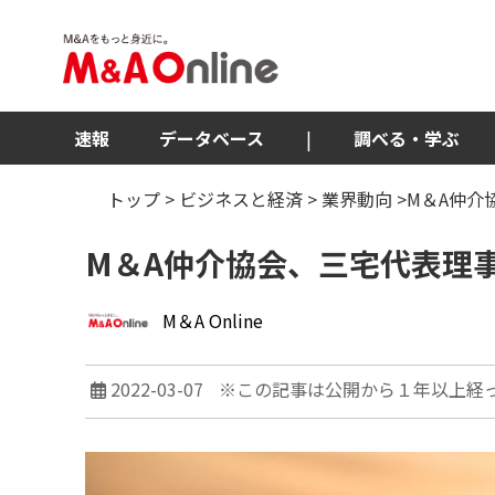
速報
データベース
|
調べる・学ぶ
トップ
>
ビジネスと経済
>
業界動向
>M＆A仲介
M＆A仲介協会、三宅代表理
M＆A Online
2022-03-07
※この記事は公開から１年以上経