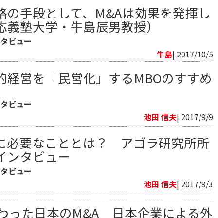
略の手段として、M&Aは効果を発揮し
応義塾大学・牛島辰男教授）
ンタビュー
牛島
| 2017/10/5
的経営を「民営化」するMBOのすすめ
ンタビュー
池田 信夫
| 2017/9/9
に必要なこととは？ アゴラ研究所所
インタビュー
ンタビュー
池田 信夫
| 2017/9/3
わった日本のM&A 日本企業による外