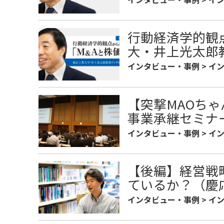
行動経済学的観
大・井上光太郎
インタビュー・事例
>
イ
【突撃MAOち
事業承継セミナ
インタビュー・事例
>
イ
【後編】経営戦
ているか？（慶
インタビュー・事例
>
イ