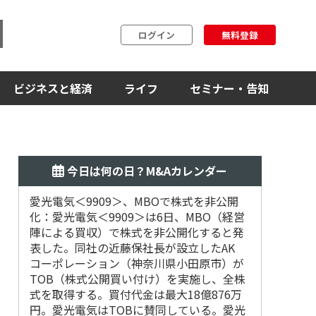
ログイン
無料登録
ビジネスと経済
ライフ
セミナー・告知
今日は何の日？M&Aカレンダー
愛光電気＜9909＞、MBOで株式を非公開
2018
化：愛光電気＜9909＞は6日、MBO（経営
デシュ第
陣による買収）で株式を非公開化すると発
表した。同社の近藤保社長が設立したAK
コーポレーション（神奈川県小田原市）が
TOB（株式公開買い付け）を実施し、全株
式を取得する。買付代金は最大18億876万
円。愛光電気はTOBに賛同している。愛光