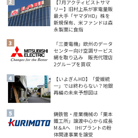
【7月アクティビストサマ
リー】旧村上系が家電量販
最大手「ヤマダHD」株を
新規保有、米ファンドは森
永製菓に食指
「三菱電機」欧州のデータ
センター向け空調サービス
網を取り込み 販売代理店
2グループを買収
【いよぎんHD】「愛媛統
一」では終わらない？地銀
再編の未来予想図は
鋳鉄管・産業機械の「栗本
鐵工所」譲渡中心から成長
M＆Aへ IHIプラントの粉
体関連事業を譲受