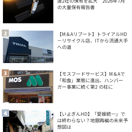
連2社の保有を拡大 2026年7月
の大量保有報告書
【M＆Aリブート】トライアルHD
－リサイクル店、ITから流通大手
への道
【モスフードサービス】M＆Aで
「和食」業態に進出、ハンバー
ガー事業に続く第2 の柱に
【いよぎんHD】「愛媛統一」で
は終わらない？地銀再編の未来予
想図は