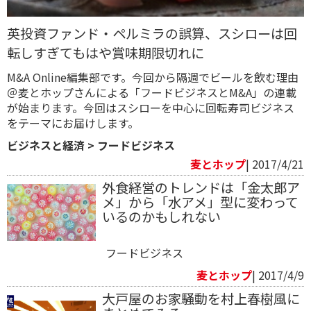
英投資ファンド・ペルミラの誤算、スシローは回
転しすぎてもはや賞味期限切れに
M&A Online編集部です。今回から隔週でビールを飲む理由
＠麦とホップさんによる「フードビジネスとM&A」の連載
が始まります。今回はスシローを中心に回転寿司ビジネス
をテーマにお届けします。
ビジネスと経済
>
フードビジネス
麦とホップ
| 2017/4/21
外食経営のトレンドは「金太郎ア
メ」から「水アメ」型に変わって
いるのかもしれない
フードビジネス
麦とホップ
| 2017/4/9
大戸屋のお家騒動を村上春樹風に