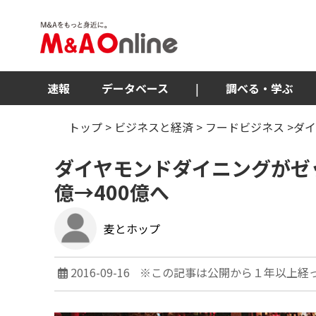
速報
データベース
|
調べる・学ぶ
トップ
>
ビジネスと経済
>
フードビジネス
>ダイ
ダイヤモンドダイニングがゼ
億→400億へ
麦とホップ
2016-09-16
※この記事は公開から１年以上経