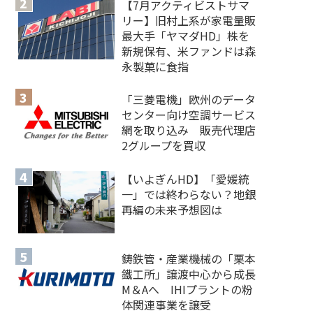
【7月アクティビストサマ
リー】旧村上系が家電量販
最大手「ヤマダHD」株を
新規保有、米ファンドは森
永製菓に食指
「三菱電機」欧州のデータ
センター向け空調サービス
網を取り込み 販売代理店
2グループを買収
【いよぎんHD】「愛媛統
一」では終わらない？地銀
再編の未来予想図は
鋳鉄管・産業機械の「栗本
鐵工所」譲渡中心から成長
M＆Aへ IHIプラントの粉
体関連事業を譲受