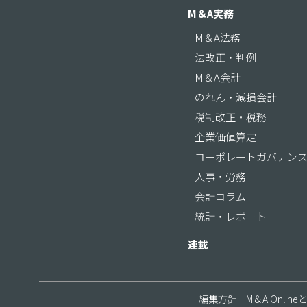
M＆A実務
M＆A法務
法改正・判例
M＆A会計
のれん・減損会計
税制改正・税務
企業価値算定
コーポレートガバナン
人事・労務
会計コラム
統計・レポート
連載
編集方針
M＆A Online