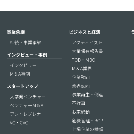
事業承継
ビジネスと経済
相続・事業承継
アクティビスト
大量保有報告書
インタビュー・事例
TOB・MBO
インタビュー
M＆A業界
M＆A事例
企業動向
業界動向
スタートアップ
事業再生・倒産
大学発ベンチャー
不祥事
ベンチャーM＆A
お家騒動
アントレプレナー
危機管理・BCP
VC・CVC
上場企業の横顔