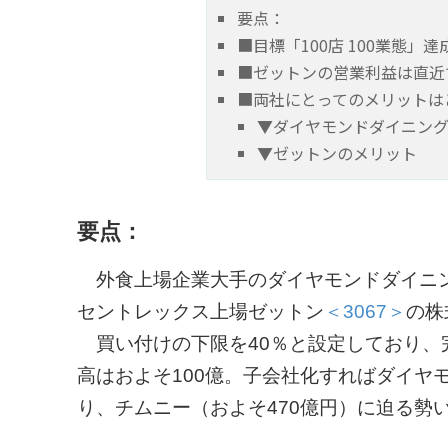
要点：
■目標「100店 100業態」達
■ゼットンの営業利益は直近
■両社にとってのメリットは
▼ダイヤモンドダイニン
▼ゼットンのメリット
要点：
外食上場企業大手のダイヤモンドダイニ
セントレックス上場ゼットン
＜3067＞
の株
買い付けの下限を40％と設定しており、
高はおよそ100億。子会社化すればダイヤ
り、チムニー（およそ470億円）に迫る勢