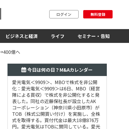
ログイン
無料登録
ビジネスと経済
ライフ
セミナー・告知
400億へ
今日は何の日？M&Aカレンダー
愛光電気＜9909＞、MBOで株式を非公開
2018
化：愛光電気＜9909＞は6日、MBO（経営
デシュ第
陣による買収）で株式を非公開化すると発
表した。同社の近藤保社長が設立したAK
コーポレーション（神奈川県小田原市）が
TOB（株式公開買い付け）を実施し、全株
式を取得する。買付代金は最大18億876万
円。愛光電気はTOBに賛同している。愛光