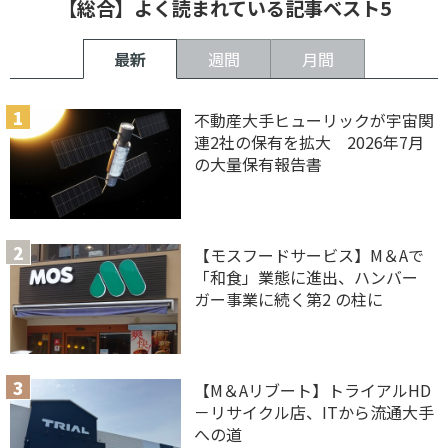
【総合】よく読まれている記事ベスト5
最新
週間
月間
不動産大手ヒューリックが宇宙関
連2社の保有を拡大 2026年7月
の大量保有報告書
【モスフードサービス】M＆Aで
「和食」業態に進出、ハンバー
ガー事業に続く第2 の柱に
【M＆Aリブート】トライアルHD
－リサイクル店、ITから流通大手
への道