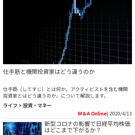
仕手筋と機関投資家はどう違うのか
仕手筋（してすじ）とは何か。アクティビストを含む機関
投資家とはどう違うのか、について解説します。
ライフ
>
投資・マネー
M＆A Online
| 2020/4/13
新型コロナの影響で日経平均株価
はどこまで下がるか？