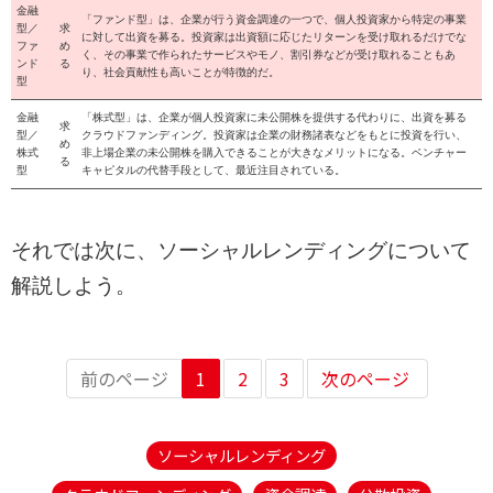
金融
「ファンド型」は、企業が行う資金調達の一つで、個人投資家から特定の事業
型／
求
に対して出資を募る。投資家は出資額に応じたリターンを受け取れるだけでな
ファ
め
く、その事業で作られたサービスやモノ、割引券などが受け取れることもあ
ンド
る
り、社会貢献性も高いことが特徴的だ。
型
金融
「株式型」は、企業が個人投資家に未公開株を提供する代わりに、出資を募る
求
型／
クラウドファンディング。投資家は企業の財務諸表などをもとに投資を行い、
め
株式
非上場企業の未公開株を購入できることが大きなメリットになる。ベンチャー
る
型
キャピタルの代替手段として、最近注目されている。
それでは次に、ソーシャルレンディングについて
解説しよう。
前のページ
1
2
3
次のページ
ソーシャルレンディング