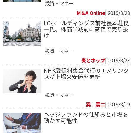
投資・マネー
M＆A Online
| 2019/8/28
LCホールディングス前社長本荘良
一氏、株価半減前に高値で売り抜
け
投資・マネー
麦とホップ
| 2019/8/23
NHK受信料集金代行のエヌリンク
スが上場来安値を更新
投資・マネー
巽 震二
| 2019/8/19
ヘッジファンドの仕組みと市場を
動かす可能性