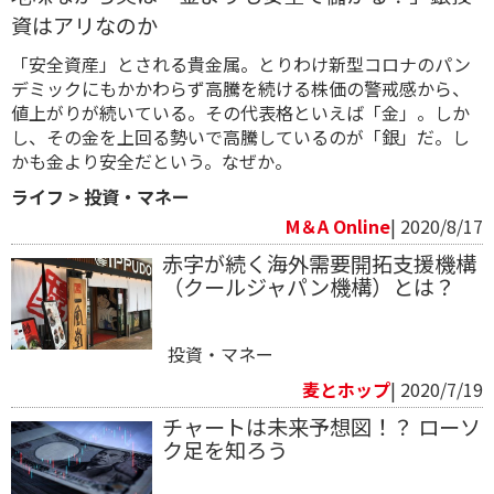
資はアリなのか
「安全資産」とされる貴金属。とりわけ新型コロナのパン
デミックにもかかわらず高騰を続ける株価の警戒感から、
値上がりが続いている。その代表格といえば「金」。しか
し、その金を上回る勢いで高騰しているのが「銀」だ。し
かも金より安全だという。なぜか。
ライフ
>
投資・マネー
M＆A Online
| 2020/8/17
赤字が続く海外需要開拓支援機構
（クールジャパン機構）とは？
投資・マネー
麦とホップ
| 2020/7/19
チャートは未来予想図！？ ローソ
ク足を知ろう