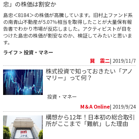
忠」の株価は割安か
島忠＜8184＞の株価が高騰しています。旧村上ファンド系
の南青山不動産が5.07％相当を取得したことが大量保有報
告書でわかり市場が反応しました。アクティビストが目を
つけた島忠の株価が割安なのか、検証してみたいと思いま
す。
ライフ
>
投資・マネー
巽 震二
| 2019/11/7
株式投資で知っておきたい「アノ
マリー」って何？
投資・マネー
M＆A Online
| 2019/9/24
構想から12年！日本初の総合取引
所がここまで「難航」した理由