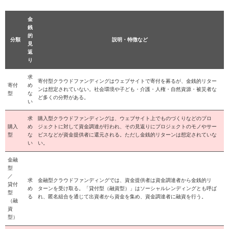
金
銭
的
分類
説明・特徴など
見
返
り
求
寄付型クラウドファンディングはウェブサイトで寄付を募るが、金銭的リター
寄付
め
ンは想定されていない。社会環境や子ども・介護・人権・自然資源・被災者な
型
な
ど多くの分野がある。
い
求
購入型クラウドファンディングは、ウェブサイト上でものづくりなどのプロ
購入
め
ジェクトに対して資金調達が行われ、その見返りにプロジェクトのモノやサー
型
な
ビスなどが資金提供者に還元される。ただし金銭的リターンは想定されていな
い
い。
金融
型
／
求
金融型クラウドファンディングでは、資金提供者は資金調達者から金銭的リ
貸付
め
ターンを受け取る。「貸付型（融資型）」はソーシャルレンディングとも呼ば
型
る
れ、匿名組合を通じて出資者から資金を集め、資金調達者に融資を行う。
（融
資
型）