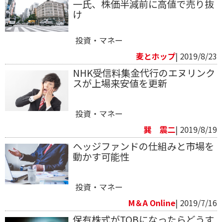
一氏、株価半減前に高値で売り抜
け
投資・マネー
麦とホップ
| 2019/8/23
NHK受信料集金代行のエヌリンク
スが上場来安値を更新
投資・マネー
巽 震二
| 2019/8/19
ヘッジファンドの仕組みと市場を
動かす可能性
投資・マネー
M＆A Online
| 2019/7/16
保有株式がTOBになったらどうす