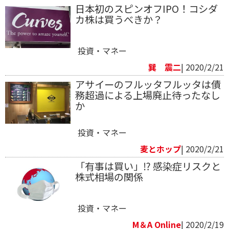
日本初のスピンオフIPO！コシダ
カ株は買うべきか？
投資・マネー
巽 震二
| 2020/2/21
アサイーのフルッタフルッタは債
務超過による上場廃止待ったなし
か
投資・マネー
麦とホップ
| 2020/2/21
「有事は買い」⁉ 感染症リスクと
株式相場の関係
投資・マネー
M＆A Online
| 2020/2/19