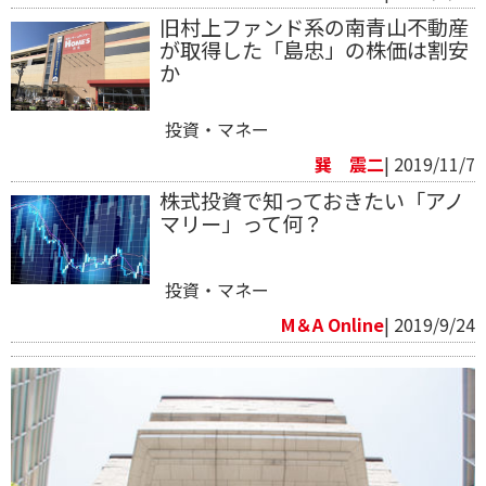
旧村上ファンド系の南青山不動産
が取得した「島忠」の株価は割安
か
投資・マネー
巽 震二
| 2019/11/7
株式投資で知っておきたい「アノ
マリー」って何？
投資・マネー
M＆A Online
| 2019/9/24