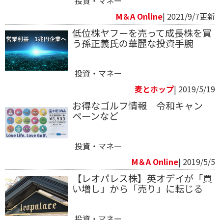
投資・マネー
M＆A Online
| 2021/9/7更新
低位株ヤフーを売って成長株を買
う孫正義氏の華麗な投資手腕
投資・マネー
麦とホップ
| 2019/5/19
お得なゴルフ情報 令和キャン
ペーンなど
投資・マネー
M＆A Online
| 2019/5/5
【レオパレス株】英オデイが「買
い増し」から「売り」に転じる
投資・マネー