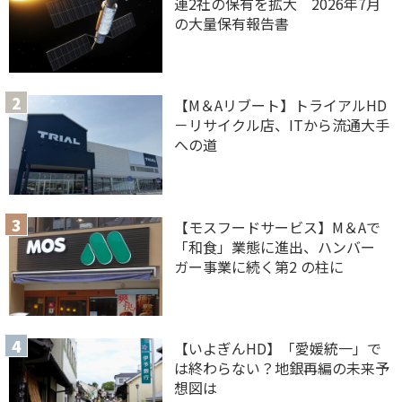
連2社の保有を拡大 2026年7月
の大量保有報告書
【M＆Aリブート】トライアルHD
－リサイクル店、ITから流通大手
への道
【モスフードサービス】M＆Aで
「和食」業態に進出、ハンバー
ガー事業に続く第2 の柱に
【いよぎんHD】「愛媛統一」で
は終わらない？地銀再編の未来予
想図は