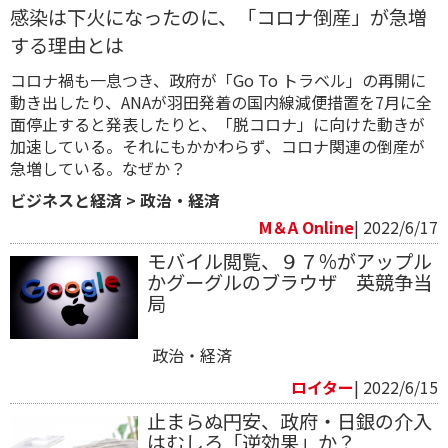
感染は下火になったのに、「コロナ倒産」が急増
する理由とは
コロナ禍も一息つき、政府が「Go To トラベル」の再開に
動き出したり、ANAが羽田発着の国内線減便措置を7月に全
面停止すると発表したりと、「脱コロナ」に向けた動きが
加速している。それにもかかわらず、コロナ関連の倒産が
急増している。なぜか？
ビジネスと経済
>
政治・経済
M＆A Online
| 2022/6/17
モバイル閲覧、９７％がアップル
かグーグルのブラウザ 英競争当
局
政治・経済
ロイター
| 2022/6/15
止まらぬ円安、政府・日銀の介入
はむしろ「逆効果」か？