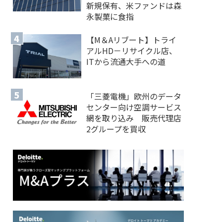
新規保有、米ファンドは森
永製菓に食指
【M＆Aリブート】トライ
アルHD－リサイクル店、
ITから流通大手への道
「三菱電機」欧州のデータ
センター向け空調サービス
網を取り込み 販売代理店
2グループを買収