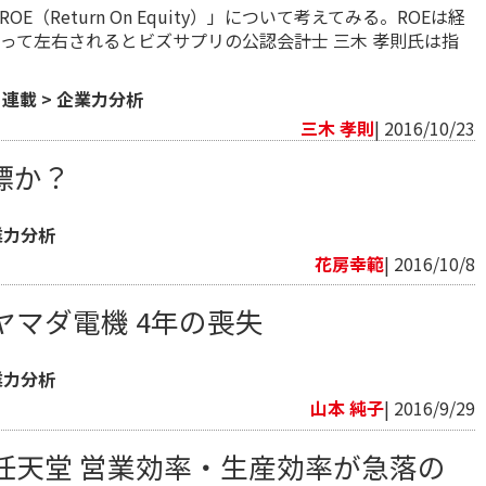
E（Return On Equity）」について考えてみる。ROEは経
って左右されるとビズサプリの公認会計士 三木 孝則氏は指
>
連載
>
企業力分析
三木 孝則
| 2016/10/23
標か？
業力分析
花房幸範​
| 2016/10/8
ヤマダ電機 4年の喪失
業力分析
山本 純子
| 2016/9/29
任天堂 営業効率・生産効率が急落の