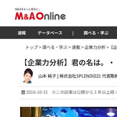
速報
データベース
|
調べる・学ぶ
トップ
>
調べる・学ぶ
>
連載
>
企業力分析
>【
【企業力分析】君の名は。・
山本 純子
| ​株式会社SPLENDID21 代
2016-10-31
※この記事は公開から１年以上経