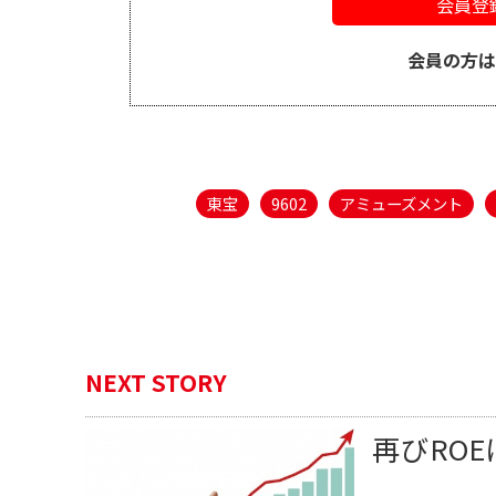
会員登
会員の方
東宝
9602
アミューズメント
NEXT STORY
再びRO