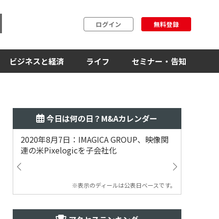
ログイン
無料登録
ビジネスと経済
ライフ
セミナー・告知
今日は何の日？M&Aカレンダー
2020年8月7日：IMAGICA GROUP、映像関
2019
連の米Pixelogicを子会社化
ム事業
渡
※表示のディールは公表日ベースです。