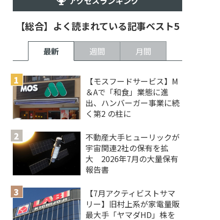
アクセスランキング
【総合】よく読まれている記事ベスト5
最新
週間
月間
【モスフードサービス】M
＆Aで「和食」業態に進
出、ハンバーガー事業に続
く第2 の柱に
不動産大手ヒューリックが
宇宙関連2社の保有を拡
大 2026年7月の大量保有
報告書
【7月アクティビストサマ
リー】旧村上系が家電量販
最大手「ヤマダHD」株を