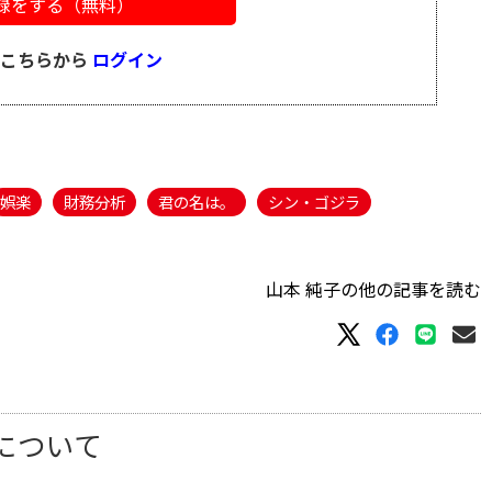
録をする（無料）
はこちらから
ログイン
娯楽
財務分析
君の名は。
シン・ゴジラ
山本 純子の他の記事を読む
Eについて