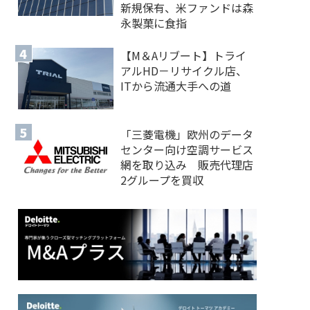
新規保有、米ファンドは森
永製菓に食指
【M＆Aリブート】トライ
アルHD－リサイクル店、
ITから流通大手への道
「三菱電機」欧州のデータ
センター向け空調サービス
網を取り込み 販売代理店
2グループを買収