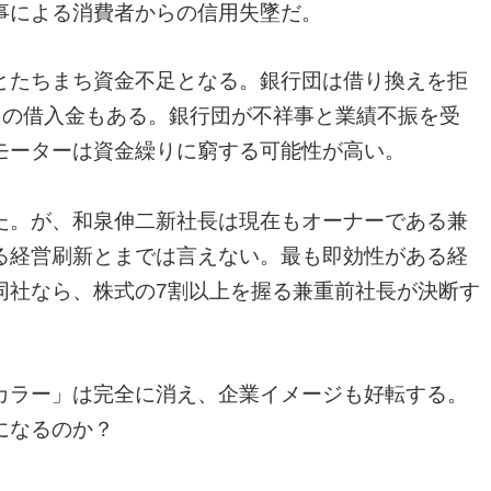
事による消費者からの信用失墜だ。
とたちまち資金不足となる。銀行団は借り換えを拒
円もの借入金もある。銀行団が不祥事と業績不振を受
モーターは資金繰りに窮する可能性が高い。
た。が、和泉伸二新社長は現在もオーナーである兼
る経営刷新とまでは言えない。最も即効性がある経
同社なら、株式の7割以上を握る兼重前社長が決断す
カラー」は完全に消え、企業イメージも好転する。
になるのか？