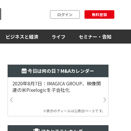
ログイン
無料登録
ビジネスと経済
ライフ
セミナー・告知
今日は何の日？M&Aカレンダー
2020年8月7日：IMAGICA GROUP、映像関
2019
連の米Pixelogicを子会社化
ム事業
渡
※表示のディールは公表日ベースです。