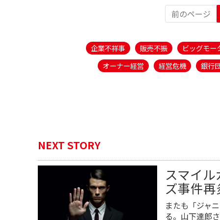
前のページ
企業不祥事
販売不振
ビッグモー
オーナー経営
経営危機
銀行
NEXT STORY
スマイル
ズ事件再
またも「ジャニ
る。山下達郎さ