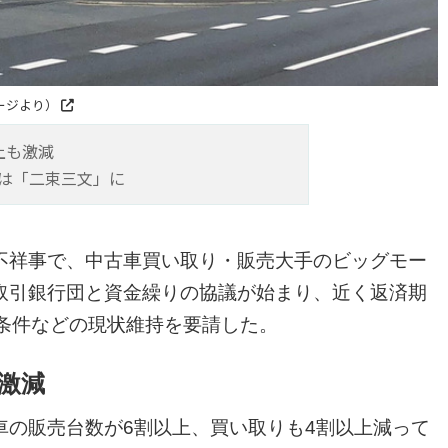
ージより）
上も激減
は「二束三文」に
不祥事で、中古車買い取り・販売大手のビッグモー
取引銀行団と資金繰りの協議が始まり、近く返済期
条件などの現状維持を要請した。
激減
車の販売台数が6割以上、買い取りも4割以上減って