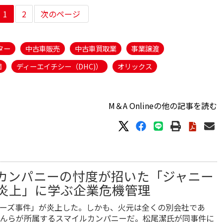
1
2
次のページ
ター
中古車販売
中古車買取業
事業譲渡
団
ディーエイチシー（DHC)）
オリックス
M＆A Onlineの他の記事を読む
カンパニーの忖度が招いた「ジャニー
炎上」に学ぶ企業危機管理
ーズ事件」が炎上した。しかも、火元は全くの別会社であ
んらが所属するスマイルカンパニーだ。松尾潔氏が同事件に