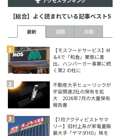
アクセスランキング
【総合】よく読まれている記事ベスト5
最新
週間
月間
【モスフードサービス】M
＆Aで「和食」業態に進
出、ハンバーガー事業に続
く第2 の柱に
不動産大手ヒューリックが
宇宙関連2社の保有を拡
大 2026年7月の大量保有
報告書
【7月アクティビストサマ
リー】旧村上系が家電量販
最大手「ヤマダHD」株を