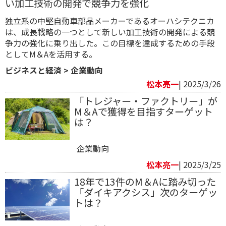
い加工技術の開発で競争力を強化
独立系の中堅自動車部品メーカーであるオーハシテクニカ
は、成長戦略の一つとして新しい加工技術の開発による競
争力の強化に乗り出した。この目標を達成するための手段
としてM＆Aを活用する。
ビジネスと経済
>
企業動向
松本亮一
| 2025/3/26
「トレジャー・ファクトリー」が
M＆Aで獲得を目指すターゲット
は？
企業動向
松本亮一
| 2025/3/25
18年で13件のM＆Aに踏み切った
「ダイキアクシス」次のターゲッ
トは？