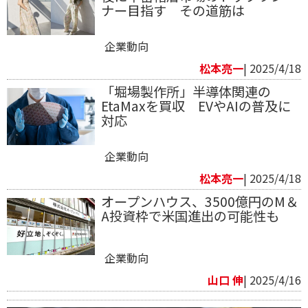
ナー目指す その道筋は
企業動向
松本亮一
| 2025/4/18
「堀場製作所」半導体関連の
EtaMaxを買収 EVやAIの普及に
対応
企業動向
松本亮一
| 2025/4/18
オープンハウス、3500億円のM＆
A投資枠で米国進出の可能性も
企業動向
山口 伸
| 2025/4/16