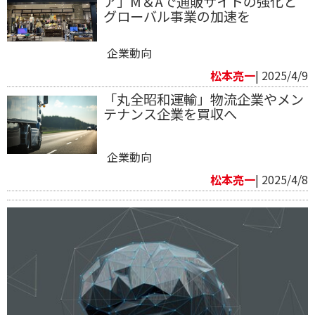
ア」M＆Aで通販サイトの強化と
グローバル事業の加速を
企業動向
松本亮一
| 2025/4/9
「丸全昭和運輸」物流企業やメン
テナンス企業を買収へ
企業動向
松本亮一
| 2025/4/8