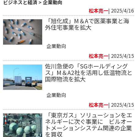
ビジネスと経済
>
企業動向
松本亮一
| 2025/4/16
「旭化成」M＆Aで医薬事業と海
外住宅事業を拡大
企業動向
松本亮一
| 2025/4/15
佐川急便の「SGホールディング
ス」M＆A2社を活用し低温物流と
国際物流を拡大
企業動向
松本亮一
| 2025/4/15
「東京ガス」ソリューションをエ
ネルギーに次ぐ事業に ビルオー
トメーションシステム関連の企業
を買収