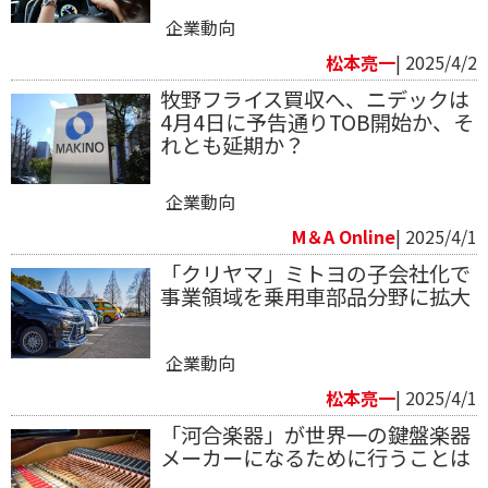
企業動向
松本亮一
| 2025/4/2
牧野フライス買収へ、ニデックは
4月4日に予告通りTOB開始か、そ
れとも延期か？
企業動向
M＆A Online
| 2025/4/1
「クリヤマ」ミトヨの子会社化で
事業領域を乗用車部品分野に拡大
企業動向
松本亮一
| 2025/4/1
「河合楽器」が世界一の鍵盤楽器
メーカーになるために行うことは