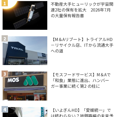
不動産大手ヒューリックが宇宙関
連2社の保有を拡大 2026年7月
の大量保有報告書
【M＆Aリブート】トライアルHD
－リサイクル店、ITから流通大手
への道
【モスフードサービス】M＆Aで
「和食」業態に進出、ハンバー
ガー事業に続く第2 の柱に
【いよぎんHD】「愛媛統一」で
は終わらない？地銀再編の未来予