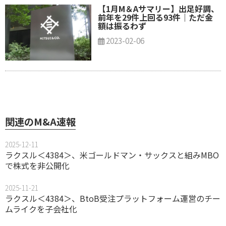
【1月M＆Aサマリー】出足好調、
前年を29件上回る93件｜ただ金
額は振るわず
2023-02-06
関連のM&A速報
2025-12-11
ラクスル＜4384＞、米ゴールドマン・サックスと組みMBO
で株式を非公開化
2025-11-21
ラクスル＜4384＞、BtoB受注プラットフォーム運営のチー
ムライクを子会社化