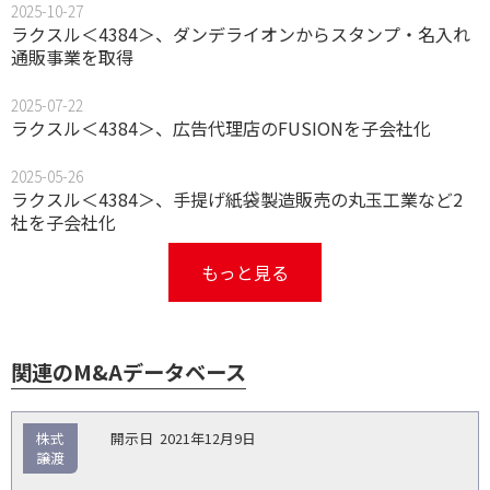
2025-10-27
ラクスル＜4384＞、ダンデライオンからスタンプ・名入れ
通販事業を取得
2025-07-22
ラクスル＜4384＞、広告代理店のFUSIONを子会社化
2025-05-26
ラクスル＜4384＞、手提げ紙袋製造販売の丸玉工業など2
社を子会社化
もっと見る
関連のM&Aデータベース
取
株式
2021年12月9日
引
譲渡
対象
ス
総
タ
開
買
売
業