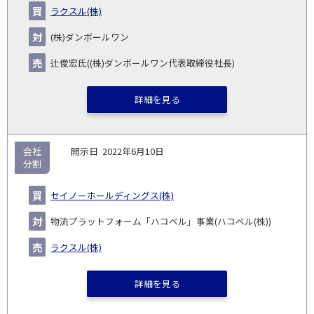
企
キー
額
イ
ラクスル(株)
No.
示
い
り
種
業・
ム
(百
ト
日
手
手
▽
事業
▽
万
ル
(株)ダンボールワン
円)
▽
辻俊宏氏((株)ダンボールワン代表取締役社長)
詳細を見る
会社
2022年6月10日
分割
セイノーホールディングス(株)
物流プラットフォーム「ハコベル」事業(ハコベル(株))
ラクスル(株)
詳細を見る