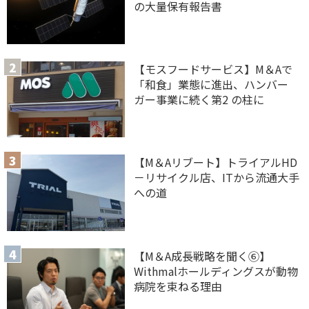
の大量保有報告書
【モスフードサービス】M＆Aで
「和食」業態に進出、ハンバー
ガー事業に続く第2 の柱に
【M＆Aリブート】トライアルHD
－リサイクル店、ITから流通大手
への道
【M＆A 成長戦略を聞く⑥】
Withmalホールディングスが動物
病院を束ねる理由