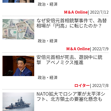
政治・経済
M＆A Online
| 2022/7/12
なぜ安倍元首相銃撃事件で、為替
相場が「円高」に転じたのか？
政治・経済
M＆A Online
| 2022/7/9
安倍元首相が死去、遊説中に銃
撃 アベノミクス推進
政治・経済
ロイター
| 2022/7/8
NATO拡大でロシア軍が太平洋シ
フト、北方領土の要塞化懸念も