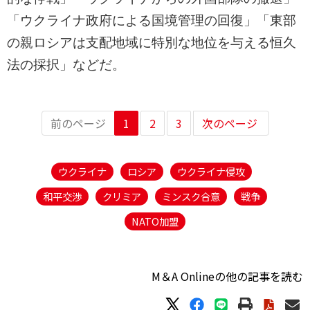
「ウクライナ政府による国境管理の回復」「東部
の親ロシアは支配地域に特別な地位を与える恒久
法の採択」などだ。
前のページ
1
2
3
次のページ
ウクライナ
ロシア
ウクライナ侵攻
和平交渉
クリミア
ミンスク合意
戦争
NATO加盟
M＆A Onlineの他の記事を読む