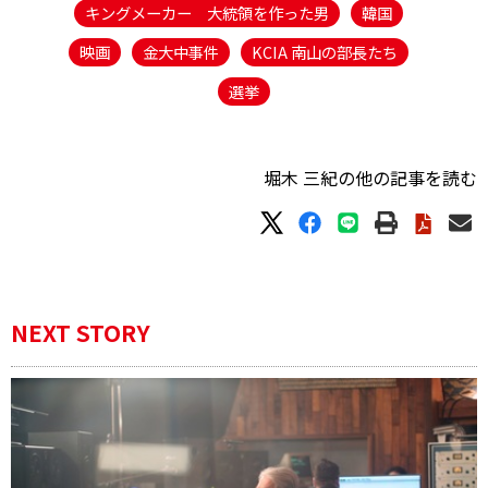
キングメーカー 大統領を作った男
韓国
映画
金大中事件
KCIA 南山の部長たち
選挙
堀木 三紀の他の記事を読む
NEXT STORY