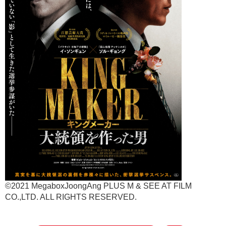
©2021 MegaboxJoongAng PLUS M & SEE AT FILM
CO.,LTD. ALL RIGHTS RESERVED.