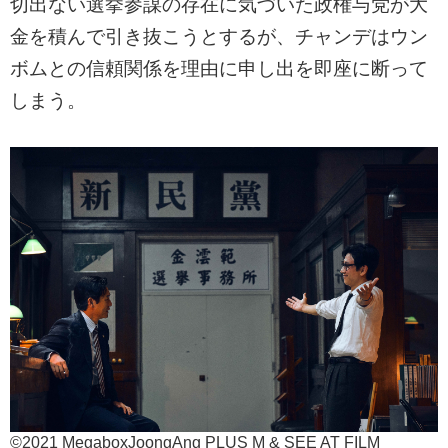
切出ない選挙参謀の存在に気づいた政権与党が大
金を積んで引き抜こうとするが、チャンデはウン
ボムとの信頼関係を理由に申し出を即座に断って
しまう。
©2021 MegaboxJoongAng PLUS M & SEE AT FILM