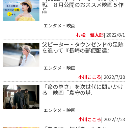
戦 ８月公開のおススメ映画５作
品
エンタメ・映画
村松 健太郎
| 2022/8/1
父ピーター・タウンゼンドの足跡
を追って『長崎の郵便配達』
エンタメ・映画
小川こころ
| 2022/7/30
「命の尊さ」を次世代に問いかけ
る 映画『島守の塔』
エンタメ・映画
小川こころ
| 2022/7/23