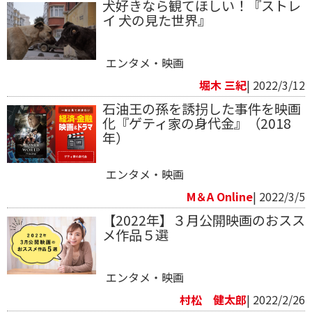
犬好きなら観てほしい！『ストレ
イ 犬の見た世界』
エンタメ・映画
堀木 三紀
| 2022/3/12
石油王の孫を誘拐した事件を映画
化『ゲティ家の身代金』（2018
年）
エンタメ・映画
M＆A Online
| 2022/3/5
【2022年】３月公開映画のおスス
メ作品５選
エンタメ・映画
村松 健太郎
| 2022/2/26