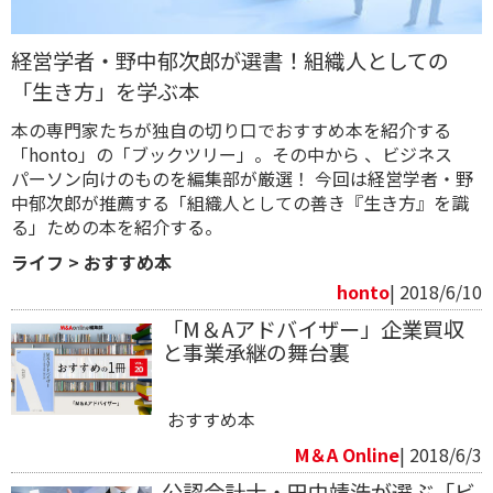
経営学者・野中郁次郎が選書！組織人としての
「生き方」を学ぶ本
本の専門家たちが独自の切り口でおすすめ本を紹介する
「honto」の「ブックツリー」。その中から 、ビジネス
パーソン向けのものを編集部が厳選！ 今回は経営学者・野
中郁次郎が推薦する「組織人としての善き『生き方』を識
る」ための本を紹介する。
ライフ
>
おすすめ本
honto
| 2018/6/10
「M＆Aアドバイザー」企業買収
と事業承継の舞台裏
おすすめ本
M＆A Online
| 2018/6/3
公認会計士・田中靖浩が選ぶ「ビ