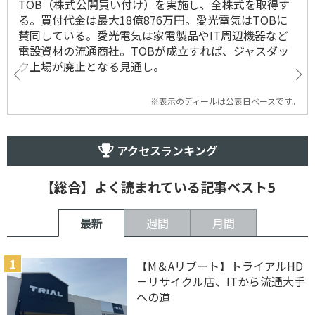
TOB（株式公開買い付け）を実施し、全株式を取得す
る。買付代金は最大18億876万円。愛光電気はTOBに
賛同している。愛光電気は家電製品やIT周辺機器など
電設資材の流通商社。TOBが成立すれば、ジャスダッ
ク上場が廃止となる見通し。
※表示のディールは公表日ベースです。
アクセスランキング
【総合】よく読まれている記事ベスト5
最新
週間
月間
【M＆Aリブート】トライアルHD
－リサイクル店、ITから流通大手
への道