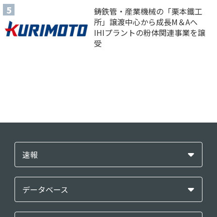
鋳鉄管・産業機械の「栗本鐵工
所」譲渡中心から成長M＆Aへ
IHIプラントの粉体関連事業を譲
受
速報
データベース