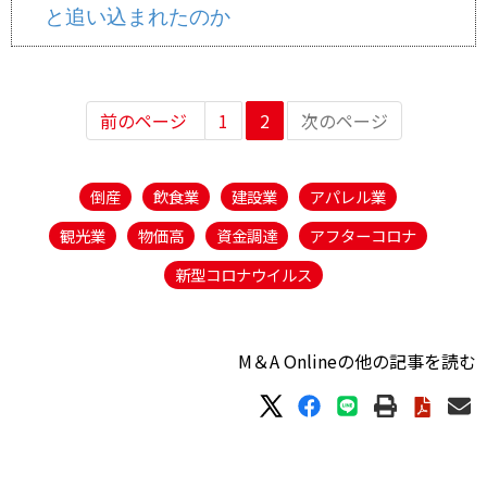
と追い込まれたのか
前のページ
1
2
次のページ
倒産
飲食業
建設業
アパレル業
観光業
物価高
資金調達
アフターコロナ
新型コロナウイルス
M＆A Onlineの他の記事を読む