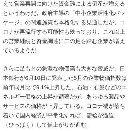
えて営業再開に向けた資金難による倒産が増える
というわけだ。政府主導の「中小企業活性化パッ
ケージ」の関連施策も本格化する見通しだが、コ
ロナが再流行する可能性も残っており、これ以上
の営業継続と資金調達に二の足を踏む企業が増え
ているようだ。
さらに足もとの急激な物価高も大きな脅威だ。日
本銀行が6月10日に発表した5月の企業物価指数は
前年同月比で9.1%上昇した。石油・石炭などのエ
ネルギー価格の上昇が顕著だが、あらゆる製品や
サービスの価格が上昇している。コロナ禍が落ち
着いて国内経済が平常化すれば、需給が逼迫
（ひっぱく）して値上がりが進む。