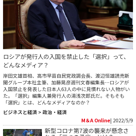
ロシアが発行人の入国を禁止した「選択」って、
どんなメディア？
岸田文雄首相、高市早苗自民党政調会長、渡辺恒雄読売新
聞グループ本社主筆、加藤晃彦週刊文春編集長…ロシアが
入国禁止を発表した日本人63人の中に見慣れない人物がい
た。「選択」編集人兼発行人の湯浅次郎氏だ。そもそも
「選択」とは、どんなメディアなのか？
ビジネスと経済
>
政治・経済
M＆A Online
| 2022/5/9
新型コロナ第7波の襲来が懸念さ