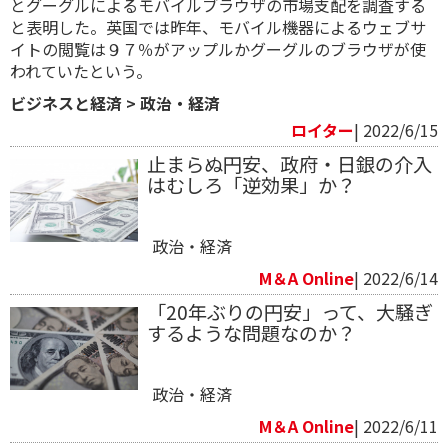
とグーグルによるモバイルブラウザの市場支配を調査する
と表明した。英国では昨年、モバイル機器によるウェブサ
イトの閲覧は９７％がアップルかグーグルのブラウザが使
われていたという。
ビジネスと経済
>
政治・経済
ロイター
| 2022/6/15
止まらぬ円安、政府・日銀の介入
はむしろ「逆効果」か？
政治・経済
M＆A Online
| 2022/6/14
「20年ぶりの円安」って、大騒ぎ
するような問題なのか？
政治・経済
M＆A Online
| 2022/6/11