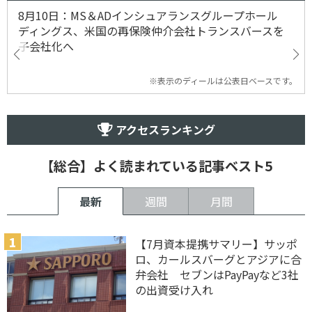
8月10日：MS＆ADインシュアランスグループホール
ディングス、米国の再保険仲介会社トランスバースを
子会社化へ
※表示のディールは公表日ベースです。
アクセスランキング
【総合】よく読まれている記事ベスト5
最新
週間
月間
【7月資本提携サマリー】サッポ
ロ、カールスバーグとアジアに合
弁会社 セブンはPayPayなど3社
の出資受け入れ