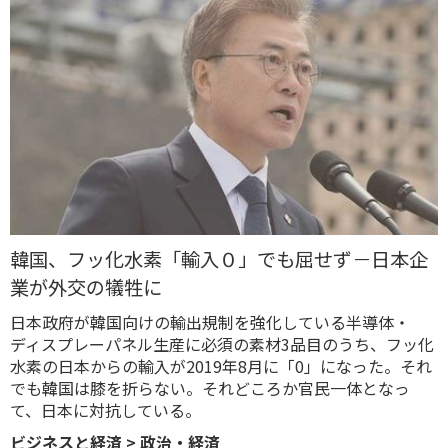
韓国、フッ化水素「輸入０」でも屈せず－日本企
業が外交の犠牲に
日本政府が韓国向けの輸出規制を強化している半導体・
ディスプレーパネル生産に必須の素材3品目のうち、​フッ化
水素の日本からの輸入が2019年8月に「0」になった。それ
でも韓国は膝を折らない。それどころか官民一体となっ
て、日本に対抗している。
ビジネスと経済
>
政治・経済