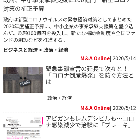
対策の補正予算
​政府は新型コロナウイルスの緊急経済対策としてまとめた
2020年度補正予算に、中小企業の事業承継支援策を盛り込
んだ。総額100億円を投入し、新たな補助金制度や全国ファ
ンドの創設などを推進する。
ビジネスと経済
>
政治・経済
M＆A Online
| 2020/5/14
緊急事態宣言の延長で次々と！
「コロナ倒産爆発」を防ぐ方法と
は
政治・経済
M＆A Online
| 2020/5/12
アビガンもレムデシビルも…コロ
ナ感染減少で治験に「ブレーキ」