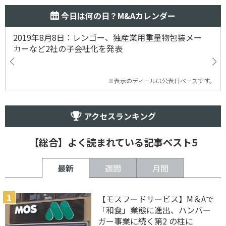
今日は何の日？M&Aカレンダー
2019年8月8日：レンゴー、独産業用重量物包装メー
カーなど2社の子会社化を発表
※表示のディールは公表日ベースです。
アクセスランキング
【総合】よく読まれている記事ベスト5
最新
週間
月間
【モスフードサービス】M＆Aで
「和食」業態に進出、ハンバー
ガー事業に続く第2 の柱に