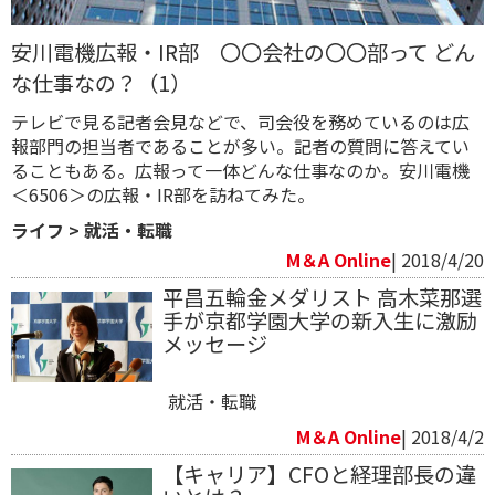
安川電機広報・IR部 〇〇会社の〇〇部って どん
な仕事なの？（1）
テレビで見る記者会見などで、司会役を務めているのは広
報部門の担当者であることが多い。記者の質問に答えてい
ることもある。広報って一体どんな仕事なのか。安川電機
＜6506＞の広報・IR部を訪ねてみた。
ライフ
>
就活・転職
M＆A Online
| 2018/4/20
平昌五輪金メダリスト 高木菜那選
手が京都学園大学の新入生に激励
メッセージ
就活・転職
M＆A Online
| 2018/4/2
【キャリア】CFOと経理部長の違