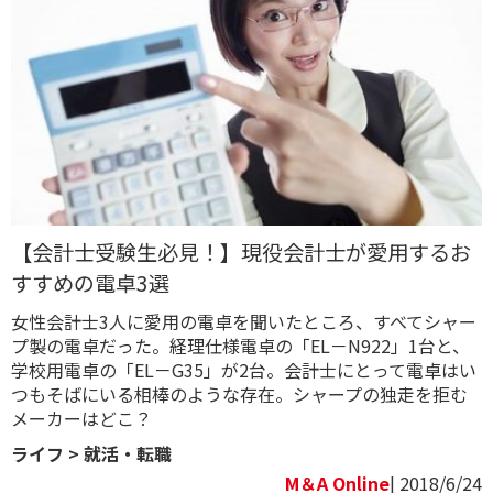
【会計士受験生必見！】現役会計士が愛用するお
すすめの電卓3選
女性会計士3人に愛用の電卓を聞いたところ、すべてシャー
プ製の電卓だった。経理仕様電卓の「EL－N922」1台と、
学校用電卓の「EL－G35」が2台。会計士にとって電卓はい
つもそばにいる相棒のような存在。シャープの独走を拒む
メーカーはどこ？
ライフ
>
就活・転職
M＆A Online
| 2018/6/24