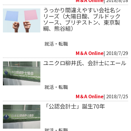
うっかり間違えやすい会社名シ
リーズ（大陽日酸、ブルドック
ソース、ブリヂストン、東京製
綱、熊谷組）
就活・転職
M＆A Online
| 2018/7/29
ユニクロ柳井氏、会計士にエール
就活・転職
M＆A Online
| 2018/7/25
「公認会計士」誕生70年
就活・転職