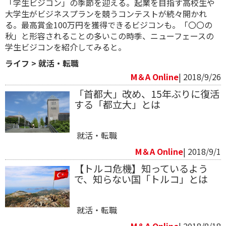
「学生ビジコン」の季節を迎える。起業を目指す高校生や
大学生がビジネスプランを競うコンテストが続々開かれ
る。最高賞金100万円を獲得できるビジコンも。「〇〇の
秋」と形容されることの多いこの時季、ニューフェースの
学生ビジコンを紹介してみると。
ライフ
>
就活・転職
M＆A Online
| 2018/9/26
「首都大」改め、15年ぶりに復活
する「都立大」とは
就活・転職
M＆A Online
| 2018/9/1
【トルコ危機】知っているよう
で、知らない国「トルコ」とは
就活・転職
M＆A Online
| 2018/8/18