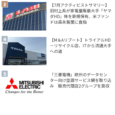
【7月アクティビストサマリー】
旧村上系が家電量販最大手「ヤマ
ダHD」株を新規保有、米ファン
ドは森永製菓に食指
【M＆Aリブート】トライアルHD
－リサイクル店、ITから流通大手
への道
「三菱電機」欧州のデータセン
ター向け空調サービス網を取り込
み 販売代理店2グループを買収