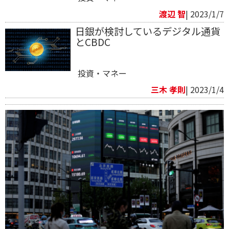
渡辺 智
| 2023/1/7
日銀が検討しているデジタル通貨
とCBDC
投資・マネー
三木 孝則
| 2023/1/4