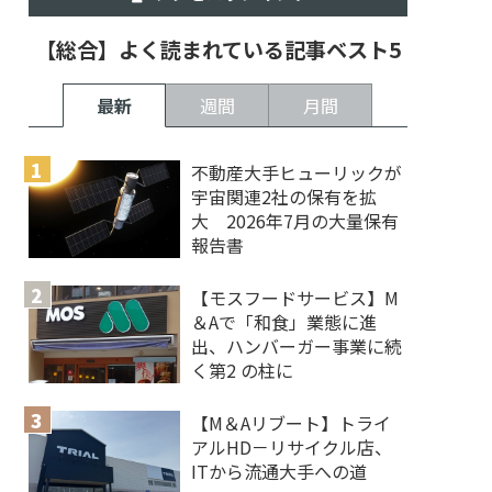
【総合】よく読まれている記事ベスト5
最新
週間
月間
不動産大手ヒューリックが
宇宙関連2社の保有を拡
大 2026年7月の大量保有
報告書
【モスフードサービス】M
＆Aで「和食」業態に進
出、ハンバーガー事業に続
く第2 の柱に
【M＆Aリブート】トライ
アルHD－リサイクル店、
ITから流通大手への道