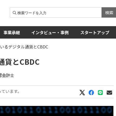
検索
事業承継
インタビュー・事例
スタートアップ
いるデジタル通貨とCBDC
貨とCBDC
公認会計士
っています。