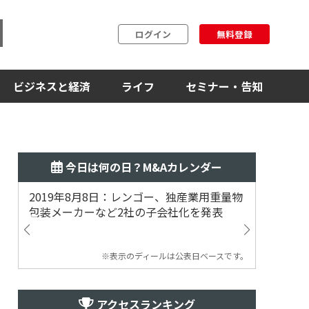
ログイン
無料登録
ビジネスと経済
ライフ
セミナー・告知
今日は何の日？M&Aカレンダー
2019年8月8日：レンゴー、独産業用重量物
2014
包装メーカーなど2社の子会社化を発表
提案
※表示のディールは公表日ベースです。
アクセスランキング