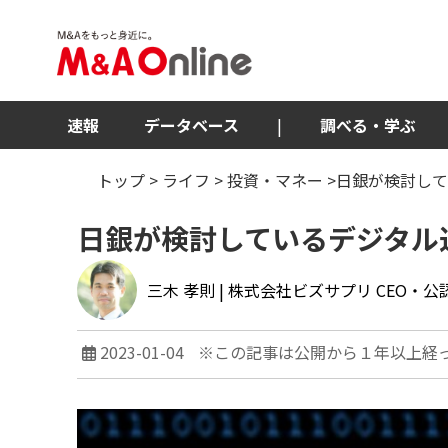
速報
データベース
|
調べる・学ぶ
トップ
>
ライフ
>
投資・マネー
>日銀が検討して
日銀が検討しているデジタル通
三木 孝則
| 株式会社ビズサプリ CEO・
2023-01-04
※この記事は公開から１年以上経