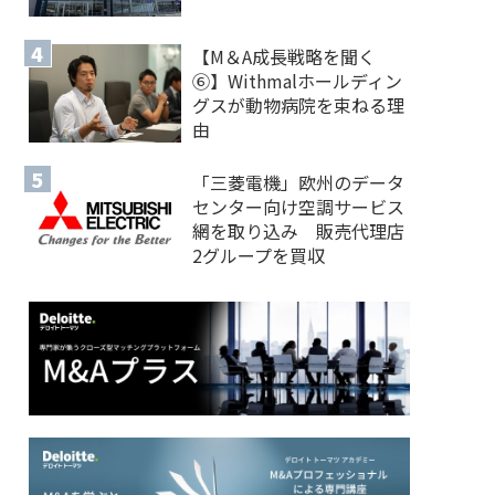
【M＆A 成長戦略を聞く
⑥】Withmalホールディン
グスが動物病院を束ねる理
由
「三菱電機」欧州のデータ
センター向け空調サービス
網を取り込み 販売代理店
2グループを買収