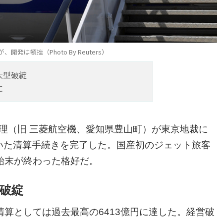
、開発は頓挫（Photo By Reuters）
大型破綻
に
管理（旧 三菱航空機、愛知県豊山町）が東京地裁に
ていた清算手続きを完了した。国産初のジェット旅客
始末が終わった格好だ。
破綻
算としては過去最高の6413億円に達した。経営破