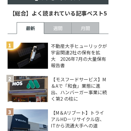
【総合】よく読まれている記事ベスト5
最新
週間
月間
不動産大手ヒューリックが
宇宙関連2社の保有を拡
大 2026年7月の大量保有
報告書
【モスフードサービス】M
＆Aで「和食」業態に進
出、ハンバーガー事業に続
く第2 の柱に
【M＆Aリブート】トライ
アルHD－リサイクル店、
ITから流通大手への道