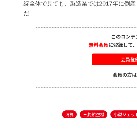
綻全体で見ても、製造業では2017年に倒産し
だ...
このコンテ
無料会員
に登録して
会員登
会員の方
清算
三菱航空機
小型ジェッ