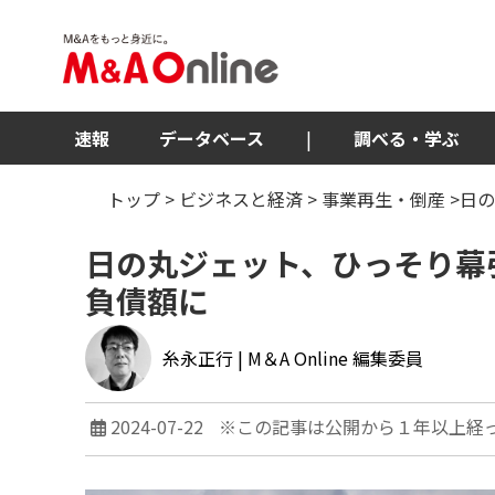
速報
データベース
|
調べる・学ぶ
トップ
>
ビジネスと経済
>
事業再生・倒産
>日
日の丸ジェット、ひっそり幕
負債額に
糸永正行
| M＆A Online 編集委員
2024-07-22
※この記事は公開から１年以上経