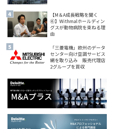
【M＆A 成長戦略を聞く
⑥】Withmalホールディン
グスが動物病院を束ねる理
由
「三菱電機」欧州のデータ
センター向け空調サービス
網を取り込み 販売代理店
2グループを買収