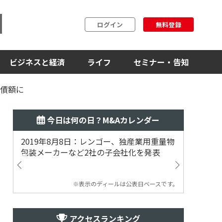
ログイン
無料登録
ビジネスと経済
ライフ
セミナー・告知
負債額に
今日は何の日？M&Aカレンダー
2019年8月8日：レンゴー、独産業用重量物
2014
包装メーカーなど2社の子会社化を発表
提案
※表示のディールは公表日ベースです。
アクセスランキング