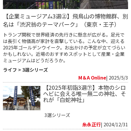
【企業ミュージアム3選㊤】飛鳥山の博物館群、別
名は「渋沢翁のテーマパーク」（東京・王子）
トランプ関税で世界経済の先行きに懸念が広がる。足元で
は長引く物価高が家計を直撃している。こんな中、迎える
2025年ゴールデンウイーク。お出かけの予定が立てづらい
かもしれない。近場のおすすめスポットとして産業・企業
ミュージアムはどうだろうか。
ライフ
>
3選シリーズ
M＆A Online
| 2025/5/3
【2025年初詣3選㊦】本物のシロ
ヘビに会える唯一無二の神社、そ
れが「白蛇神社」
3選シリーズ
糸永正行
| 2024/12/31