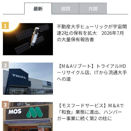
最新
週間
月間
不動産大手ヒューリックが宇宙関
連2社の保有を拡大 2026年7月
の大量保有報告書
【M＆Aリブート】トライアルHD
－リサイクル店、ITから流通大手
への道
【モスフードサービス】M＆Aで
「和食」業態に進出、ハンバー
ガー事業に続く第2 の柱に